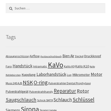
Suchen
nach:
Tags
Bien Air
Airflow
Druckknopf
Absauganschlüsse
Deckel
Austauschschlauch
KaVo
Handstück
KaVo K10
Faro
Intramatic
KaVo K9
KaVo
Motor
Laborhandstück
Kupplung
Mikromotor
Lux
Kohlebürsten
NSK
O-ring
Muss 240 A/B
Pulverstrahler Dental Prophylaxe
Reparatur
Rotor
Pulverstrahlgerät
Pulverstrahlhandy
Schlüssel
Saugschlauch
Schlauch
Schick SM78
Sirona
Siemens
Spannzange