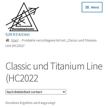
Zur
Zum
Menü
Navigation
Inhalt
springen
springen
0,00
€
0 Artikel
Home
Start
Produkte verschlagwortet mit „Classic und Titanium
Line (HC2022“
Shop
Classic und Titanium Line
Mein Konto / Login
(HC2022
Kontakt
Unterm
Reparaturservice
öffnen
Unterm
Wichtige Infos
Einzelnes Ergebnis wird angezeigt
öffnen