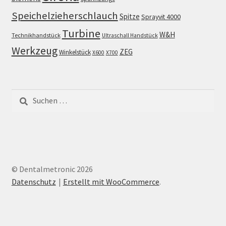
Speichelzieherschlauch
Spitze
Sprayvit 4000
Turbine
W&H
Technikhandstück
Ultraschall Handstück
Werkzeug
ZEG
Winkelstück
X600
X700
Suchen
nach:
© Dentalmetronic 2026
Datenschutz
Erstellt mit WooCommerce
.