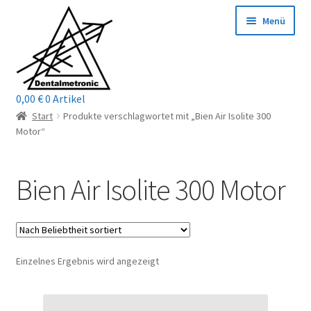
Zur
Zum
Menü
Navigation
Inhalt
springen
springen
0,00
€
0 Artikel
Home
Start
Produkte verschlagwortet mit „Bien Air Isolite 300
Motor“
Shop
Bien Air Isolite 300 Motor
Mein Konto / Login
Kontakt
Unterm
Reparaturservice
Einzelnes Ergebnis wird angezeigt
öffnen
Unterm
Wichtige Infos
öffnen