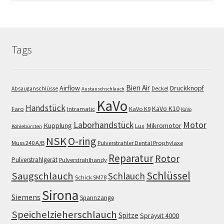
Tags
Bien Air
Airflow
Druckknopf
Absauganschlüsse
Deckel
Austauschschlauch
KaVo
Handstück
KaVo K10
Faro
Intramatic
KaVo K9
KaVo
Motor
Laborhandstück
Kupplung
Mikromotor
Lux
Kohlebürsten
NSK
O-ring
Muss 240 A/B
Pulverstrahler Dental Prophylaxe
Reparatur
Rotor
Pulverstrahlgerät
Pulverstrahlhandy
Schlüssel
Saugschlauch
Schlauch
Schick SM78
Sirona
Siemens
Spannzange
Speichelzieherschlauch
Spitze
Sprayvit 4000