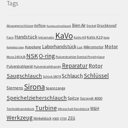
Tags
Bien Air
Airflow
Druckknopf
Absauganschlüsse
Deckel
Austauschschlauch
KaVo
Handstück
KaVo K10
Faro
Intramatic
KaVo K9
KaVo
Motor
Laborhandstück
Kupplung
Mikromotor
Lux
Kohlebürsten
NSK
O-ring
Muss 240 A/B
Pulverstrahler Dental Prophylaxe
Reparatur
Rotor
Pulverstrahlgerät
Pulverstrahlhandy
Schlüssel
Saugschlauch
Schlauch
Schick SM78
Sirona
Siemens
Spannzange
Speichelzieherschlauch
Spitze
Sprayvit 4000
Turbine
W&H
Technikhandstück
Ultraschall Handstück
Werkzeug
ZEG
Winkelstück
X600
X700