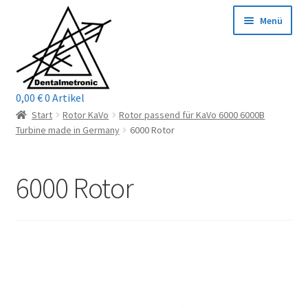
Zur
Zum
Menü
Navigation
Inhalt
springen
springen
0,00
€
0 Artikel
Home
Start
Rotor KaVo
Rotor passend für KaVo 6000 6000B
Turbine made in Germany
6000 Rotor
Shop
6000 Rotor
Mein Konto / Login
Kontakt
Unterm
Reparaturservice
öffnen
Unterm
Wichtige Infos
öffnen