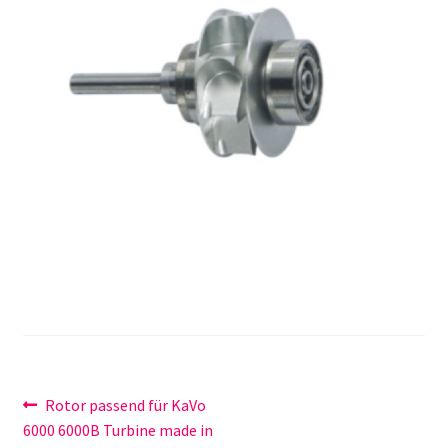
Unsere Firma
Warenkorb
Stellenangebote
Beitragsnavigation
Vorheriger
Rotor passend für KaVo
Beitrag:
6000 6000B Turbine made in