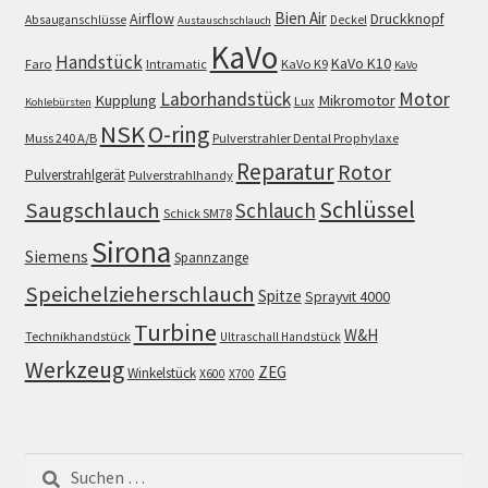
Bien Air
Airflow
Druckknopf
Absauganschlüsse
Deckel
Austauschschlauch
KaVo
Handstück
KaVo K10
Faro
Intramatic
KaVo K9
KaVo
Motor
Laborhandstück
Kupplung
Mikromotor
Lux
Kohlebürsten
NSK
O-ring
Muss 240 A/B
Pulverstrahler Dental Prophylaxe
Reparatur
Rotor
Pulverstrahlgerät
Pulverstrahlhandy
Schlüssel
Saugschlauch
Schlauch
Schick SM78
Sirona
Siemens
Spannzange
Speichelzieherschlauch
Spitze
Sprayvit 4000
Turbine
W&H
Technikhandstück
Ultraschall Handstück
Werkzeug
ZEG
Winkelstück
X600
X700
Suchen