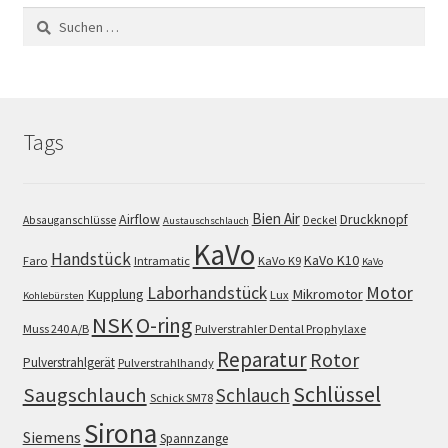
Suchen
nach:
Tags
Bien Air
Airflow
Druckknopf
Absauganschlüsse
Deckel
Austauschschlauch
KaVo
Handstück
KaVo K10
Faro
Intramatic
KaVo K9
KaVo
Motor
Laborhandstück
Kupplung
Mikromotor
Lux
Kohlebürsten
NSK
O-ring
Muss 240 A/B
Pulverstrahler Dental Prophylaxe
Reparatur
Rotor
Pulverstrahlgerät
Pulverstrahlhandy
Schlüssel
Saugschlauch
Schlauch
Schick SM78
Sirona
Siemens
Spannzange