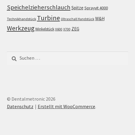
Speichelzieherschlauch
Spitze
Sprayvit 4000
Turbine
W&H
Technikhandstück
Ultraschall Handstück
Werkzeug
ZEG
Winkelstück
X600
X700
Suchen
nach:
© Dentalmetronic 2026
Datenschutz
Erstellt mit WooCommerce
.