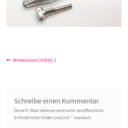
Unsere Firma
Warenkorb
Stellenangebote
Beitragsnavigation
Vorheriger
Winkelstück CH41KL 1
Beitrag:
Schreibe einen Kommentar
Deine E-Mail-Adresse wird nicht veröffentlicht.
Erforderliche Felder sind mit
*
markiert