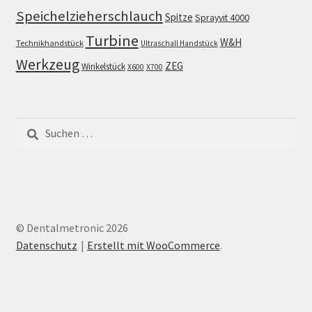
Speichelzieherschlauch
Spitze
Sprayvit 4000
Turbine
W&H
Technikhandstück
Ultraschall Handstück
Werkzeug
ZEG
Winkelstück
X600
X700
Suchen
nach:
© Dentalmetronic 2026
Datenschutz
Erstellt mit WooCommerce
.