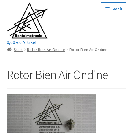
Zur
Zum
Menü
Navigation
Inhalt
springen
springen
0,00
€
0 Artikel
Home
Start
Rotor Bien Air Ondine
Rotor Bien Air Ondine
Shop
Rotor Bien Air Ondine
Mein Konto / Login
Kontakt
Unterm
Reparaturservice
öffnen
Unterm
Wichtige Infos
öffnen