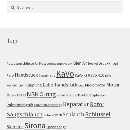
Suchen
nach:
Tags
Bien Air
Airflow
Druckknopf
Absauganschlüsse
Deckel
Austauschschlauch
KaVo
Handstück
KaVo K10
Faro
Intramatic
KaVo K9
KaVo
Motor
Laborhandstück
Kupplung
Mikromotor
Lux
Kohlebürsten
NSK
O-ring
Muss 240 A/B
Pulverstrahler Dental Prophylaxe
Reparatur
Rotor
Pulverstrahlgerät
Pulverstrahlhandy
Schlüssel
Saugschlauch
Schlauch
Schick SM78
Sirona
Siemens
Spannzange