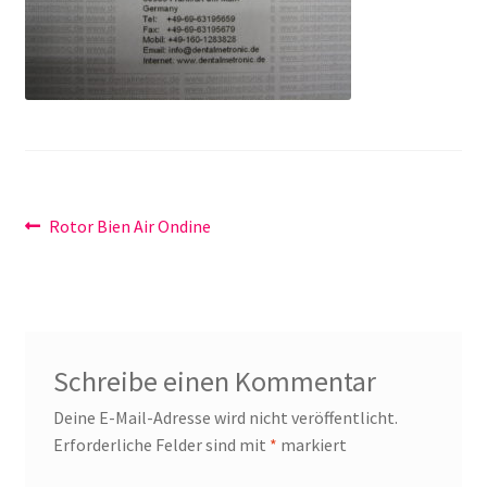
Unsere Firma
Warenkorb
Stellenangebote
Beitragsnavigation
Vorheriger
Rotor Bien Air Ondine
Beitrag:
Schreibe einen Kommentar
Deine E-Mail-Adresse wird nicht veröffentlicht.
Erforderliche Felder sind mit
*
markiert