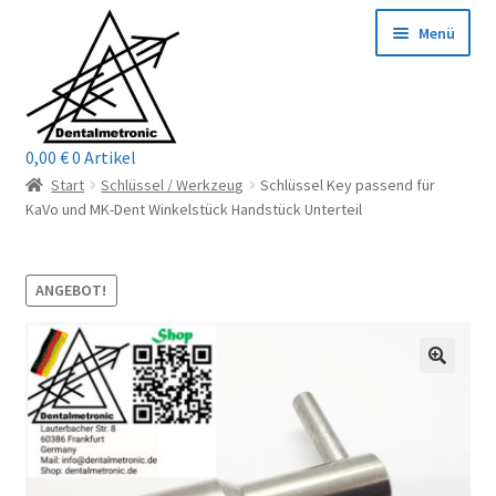
Zur
Zum
Menü
Navigation
Inhalt
springen
springen
0,00
€
0 Artikel
Home
Start
Schlüssel / Werkzeug
Schlüssel Key passend für
KaVo und MK-Dent Winkelstück Handstück Unterteil
Shop
Mein Konto / Login
ANGEBOT!
Kontakt
Unterm
Reparaturservice
öffnen
Unterm
Wichtige Infos
öffnen