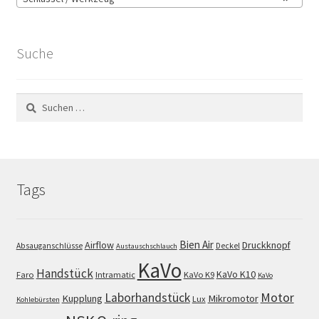
Suche
Suchen
nach:
Tags
Bien Air
Airflow
Druckknopf
Absauganschlüsse
Deckel
Austauschschlauch
KaVo
Handstück
KaVo K10
Faro
Intramatic
KaVo K9
KaVo
Motor
Laborhandstück
Kupplung
Mikromotor
Lux
Kohlebürsten