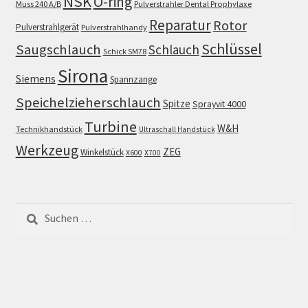
NSK
O-ring
Muss 240 A/B
Pulverstrahler Dental Prophylaxe
Reparatur
Rotor
Pulverstrahlgerät
Pulverstrahlhandy
Schlüssel
Saugschlauch
Schlauch
Schick SM78
Sirona
Siemens
Spannzange
Speichelzieherschlauch
Spitze
Sprayvit 4000
Turbine
W&H
Technikhandstück
Ultraschall Handstück
Werkzeug
ZEG
Winkelstück
X600
X700
Suchen
nach: