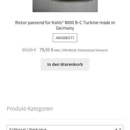
Rotor passend für KaVo* 8000 B-C Turbine made in
Germany
ANGEBOT!
Ursprünglicher
Aktueller
89,00
€
79,00
€
exkl. 19% MwSt. Kostenloser Versand
Preis
Preis
war:
ist:
In den Warenkorb
89,00 €
79,00 €.
Produkt-Kategorien
Schlüssel / Werkzeug
×