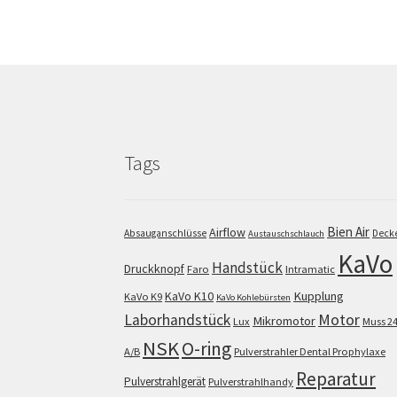
Tags
Bien Air
Airflow
Absauganschlüsse
Deck
Austauschschlauch
KaVo
Handstück
Druckknopf
Faro
Intramatic
KaVo K10
Kupplung
KaVo K9
KaVo Kohlebürsten
Motor
Laborhandstück
Mikromotor
Lux
Muss 2
NSK
O-ring
A/B
Pulverstrahler Dental Prophylaxe
Reparatur
Pulverstrahlgerät
Pulverstrahlhandy