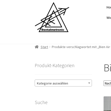
Zur
Zum
Ho
Navigation
Inhalt
springen
springen
Wi
Start
Produkte verschlagwortet mit „Bien Air
B
Produkt-Kategorien
Kategorie auswählen
Suche