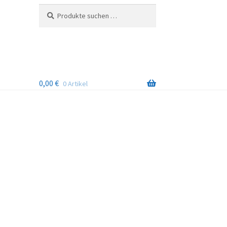
Suchen
Suchen
nach:
0,00
€
0 Artikel