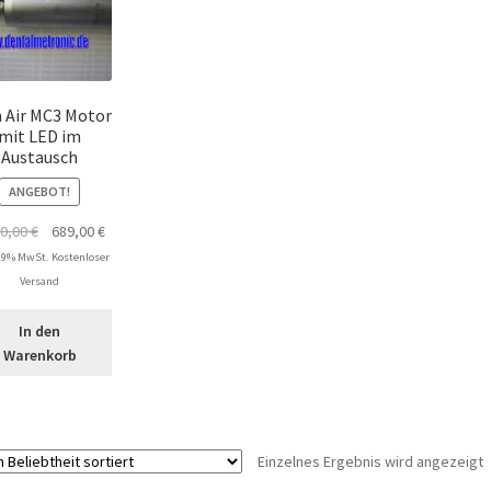
 Air MC3 Motor
mit LED im
Austausch
ANGEBOT!
Ursprünglicher
Aktueller
20,00
€
689,00
€
Preis
Preis
 19% MwSt. Kostenloser
war:
ist:
Versand
1.020,00 €
689,00 €.
In den
Warenkorb
Einzelnes Ergebnis wird angezeigt