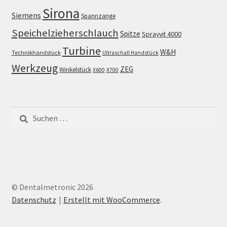
Sirona
Siemens
Spannzange
Speichelzieherschlauch
Spitze
Sprayvit 4000
Turbine
W&H
Technikhandstück
Ultraschall Handstück
Werkzeug
ZEG
Winkelstück
X600
X700
Suchen
nach:
© Dentalmetronic 2026
Datenschutz
Erstellt mit WooCommerce
.