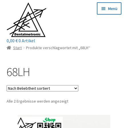
Zur
Zum
Menü
Navigation
Inhalt
springen
springen
0,00
€
0 Artikel
Home
Start
Produkte verschlagwortet mit „68LH“
Shop
68LH
Mein Konto / Login
Kontakt
Nach
Alle 2 Ergebnisse werden angezeigt
Unterm
Reparaturservice
Beliebtheit
öffnen
sortiert
Unterm
Wichtige Infos
öffnen