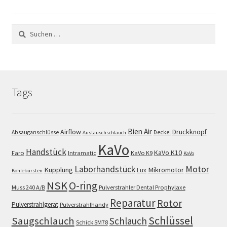
Suchen
nach:
Tags
Bien Air
Airflow
Druckknopf
Absauganschlüsse
Deckel
Austauschschlauch
KaVo
Handstück
KaVo K10
Faro
Intramatic
KaVo K9
KaVo
Motor
Laborhandstück
Kupplung
Mikromotor
Lux
Kohlebürsten
NSK
O-ring
Muss 240 A/B
Pulverstrahler Dental Prophylaxe
Reparatur
Rotor
Pulverstrahlgerät
Pulverstrahlhandy
Schlüssel
Saugschlauch
Schlauch
Schick SM78