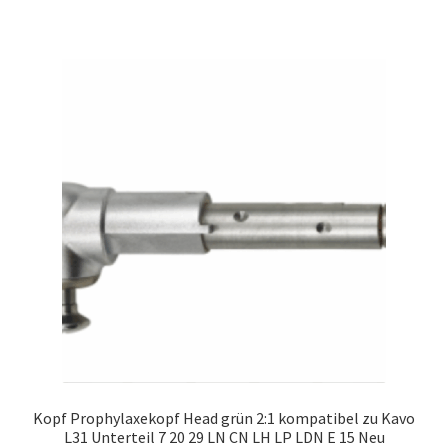
Kopf Prophylaxekopf Head grün 2:1 kompatibel zu Kavo
L31 Unterteil 7 20 29 LN CN LH LP LDN E 15 Neu