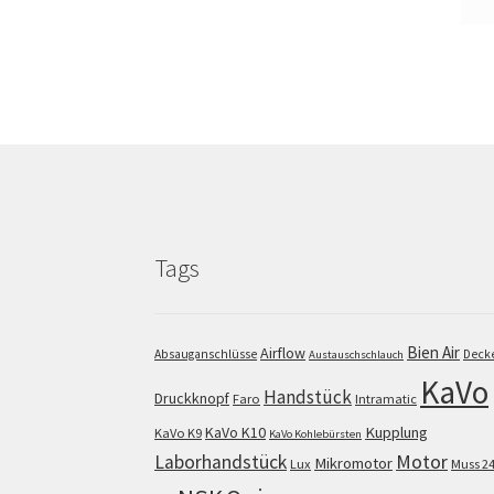
Tags
Bien Air
Airflow
Absauganschlüsse
Deck
Austauschschlauch
KaVo
Handstück
Druckknopf
Faro
Intramatic
KaVo K10
Kupplung
KaVo K9
KaVo Kohlebürsten
Motor
Laborhandstück
Mikromotor
Lux
Muss 2