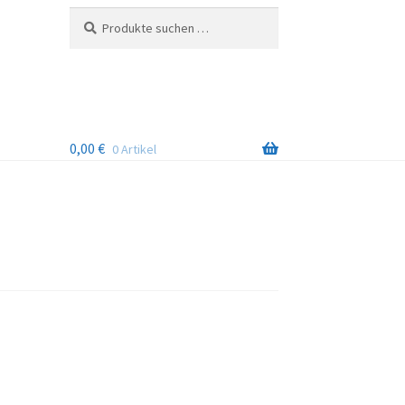
Suchen
Suchen
nach:
0,00
€
0 Artikel