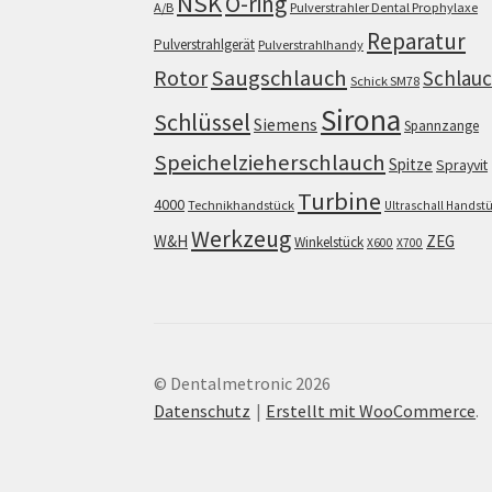
NSK
O-ring
A/B
Pulverstrahler Dental Prophylaxe
Reparatur
Pulverstrahlgerät
Pulverstrahlhandy
Saugschlauch
Rotor
Schlau
Schick SM78
Sirona
Schlüssel
Siemens
Spannzange
Speichelzieherschlauch
Spitze
Sprayvit
Turbine
4000
Technikhandstück
Ultraschall Handst
Werkzeug
W&H
ZEG
Winkelstück
X600
X700
© Dentalmetronic 2026
Datenschutz
Erstellt mit WooCommerce
.