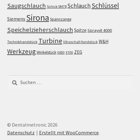
Schlüssel
Saugschlauch
Schlauch
Schick SM78
Sirona
Siemens
Spannzange
Speichelzieherschlauch
Spitze
Sprayvit 4000
Turbine
W&H
Technikhandstück
Ultraschall Handstück
Werkzeug
ZEG
Winkelstück
X600
X700
Suchen
nach:
© Dentalmetronic 2026
Datenschutz
Erstellt mit WooCommerce
.