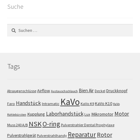
Suche
Suchen
nach:
Tags
Bien Air
Airflow
Druckknopf
Absauganschlüsse
Deckel
Austauschschlauch
KaVo
Handstück
KaVo K10
Faro
Intramatic
KaVo K9
KaVo
Motor
Laborhandstück
Kupplung
Mikromotor
Lux
Kohlebürsten
NSK
O-ring
Muss 240 A/B
Pulverstrahler Dental Prophylaxe
Reparatur
Rotor
Pulverstrahlgerät
Pulverstrahlhandy