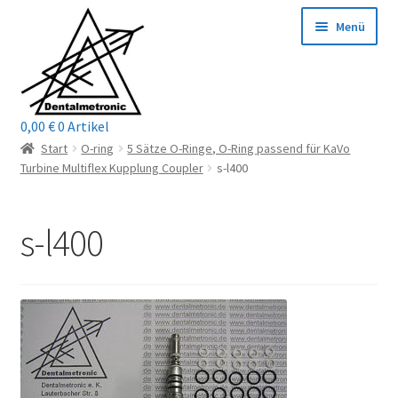
Zur
Zum
Menü
Navigation
Inhalt
springen
springen
0,00
€
0 Artikel
Home
Start
O-ring
5 Sätze O-Ringe, O-Ring passend für KaVo
Turbine Multiflex Kupplung Coupler
s-l400
Shop
s-l400
Mein Konto / Login
Kontakt
Unterm
Reparaturservice
öffnen
Unterm
Wichtige Infos
öffnen