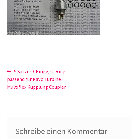
Unsere Firma
Warenkorb
Stellenangebote
Beitragsnavigation
Vorheriger
5 Sätze O-Ringe, O-Ring
Beitrag:
passend für KaVo Turbine
Multiflex Kupplung Coupler
Schreibe einen Kommentar