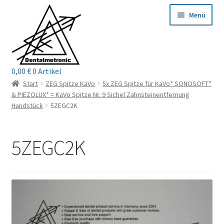
Zur
Zum
Menü
Navigation
Inhalt
springen
springen
0,00
€
0 Artikel
Home
Start
ZEG Spitze KaVo
5x ZEG Spitze für KaVo* SONOSOFT*
& PIEZOLUX* = KaVo Spitze Nr. 9 Sichel Zahnsteinentfernung
Shop
Handstück
5ZEGC2K
Mein Konto / Login
5ZEGC2K
Kontakt
Unterm
Reparaturservice
öffnen
Unterm
Wichtige Infos
öffnen