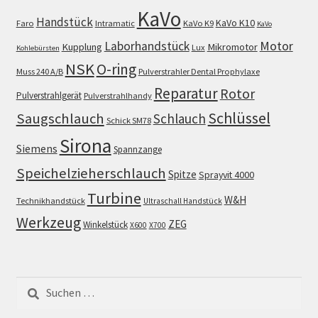
KaVo
Handstück
KaVo K10
Faro
Intramatic
KaVo K9
KaVo
Motor
Laborhandstück
Kupplung
Mikromotor
Lux
Kohlebürsten
NSK
O-ring
Muss 240 A/B
Pulverstrahler Dental Prophylaxe
Reparatur
Rotor
Pulverstrahlgerät
Pulverstrahlhandy
Schlüssel
Saugschlauch
Schlauch
Schick SM78
Sirona
Siemens
Spannzange
Speichelzieherschlauch
Spitze
Sprayvit 4000
Turbine
W&H
Technikhandstück
Ultraschall Handstück
Werkzeug
ZEG
Winkelstück
X600
X700
Suchen
nach: