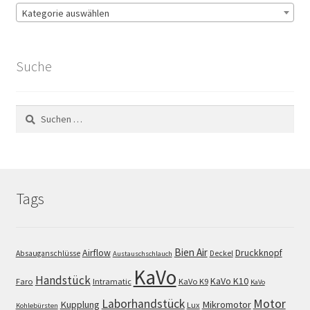
Kategorie auswählen
Suche
Suchen
nach:
Tags
Bien Air
Airflow
Druckknopf
Absauganschlüsse
Deckel
Austauschschlauch
KaVo
Handstück
KaVo K10
Faro
Intramatic
KaVo K9
KaVo
Motor
Laborhandstück
Kupplung
Mikromotor
Lux
Kohlebürsten