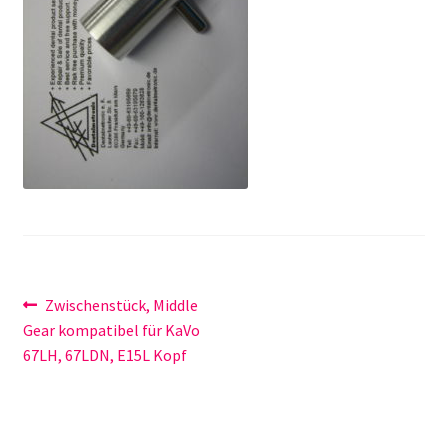
Unsere Firma
Warenkorb
Stellenangebote
Beitragsnavigation
Vorheriger
Zwischenstück, Middle
Beitrag:
Gear kompatibel für KaVo
67LH, 67LDN, E15L Kopf