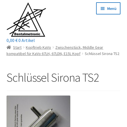
Zur
Zum
Menü
Navigation
Inhalt
springen
springen
0,00
€
0 Artikel
Home
Start
Kopftrieb KaVo
Zwischenstück, Middle Gear
kompatibel für KaVo 67LH, 67LDN, E15L Kopf
Schlüssel Sirona TS2
Shop
Schlüssel Sirona TS2
Mein Konto / Login
Kontakt
Unterm
Reparaturservice
öffnen
Unterm
Wichtige Infos
öffnen