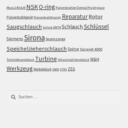
NSK
O-ring
Muss 240 A/B
Pulverstrahler Dental Prophylaxe
Reparatur
Rotor
Pulverstrahlgerät
Pulverstrahlhandy
Schlüssel
Saugschlauch
Schlauch
Schick SM78
Sirona
Siemens
Spannzange
Speichelzieherschlauch
Spitze
Sprayvit 4000
Turbine
W&H
Technikhandstück
Ultraschall Handstück
Werkzeug
ZEG
Winkelstück
X600
X700
Suchen
nach: