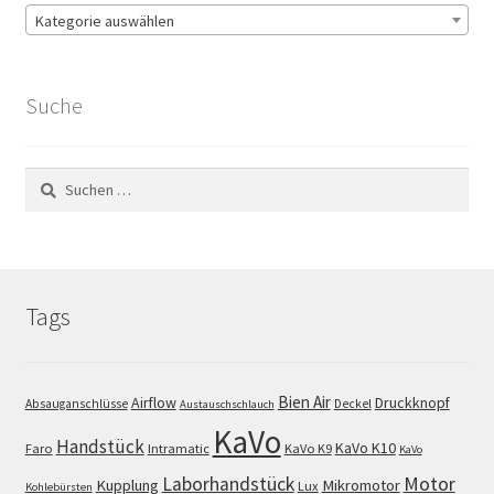
Kategorie auswählen
Suche
Suchen
nach:
Tags
Bien Air
Airflow
Druckknopf
Absauganschlüsse
Deckel
Austauschschlauch
KaVo
Handstück
KaVo K10
Faro
Intramatic
KaVo K9
KaVo
Motor
Laborhandstück
Kupplung
Mikromotor
Lux
Kohlebürsten