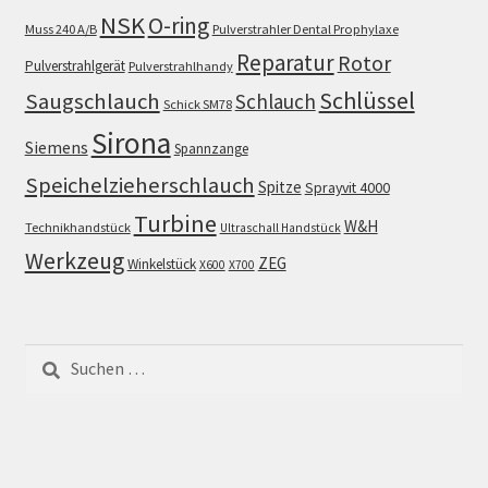
NSK
O-ring
Muss 240 A/B
Pulverstrahler Dental Prophylaxe
Reparatur
Rotor
Pulverstrahlgerät
Pulverstrahlhandy
Schlüssel
Saugschlauch
Schlauch
Schick SM78
Sirona
Siemens
Spannzange
Speichelzieherschlauch
Spitze
Sprayvit 4000
Turbine
W&H
Technikhandstück
Ultraschall Handstück
Werkzeug
ZEG
Winkelstück
X600
X700
Suchen
nach: