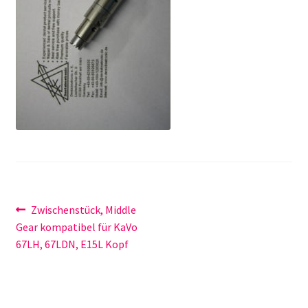
Unsere Firma
Warenkorb
Stellenangebote
Beitragsnavigation
Vorheriger
Zwischenstück, Middle
Beitrag:
Gear kompatibel für KaVo
67LH, 67LDN, E15L Kopf