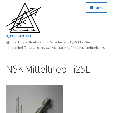
Zur
Zum
Menü
Navigation
Inhalt
springen
springen
0,00
€
0 Artikel
Home
Start
Kopftrieb KaVo
Zwischenstück, Middle Gear
kompatibel für KaVo 67LH, 67LDN, E15L Kopf
NSK Mitteltrieb Ti25L
Shop
NSK Mitteltrieb Ti25L
Mein Konto / Login
Kontakt
Unterm
Reparaturservice
öffnen
Unterm
Wichtige Infos
öffnen