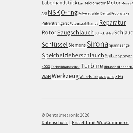
Motor
Laborhandstück
Mikromotor
Lux
Muss 2
NSK
O-ring
A/B
Pulverstrahler Dental Prophylaxe
Reparatur
Pulverstrahlgerät
Pulverstrahlhandy
Saugschlauch
Rotor
Schlau
Schick SM78
Sirona
Schlüssel
Siemens
Spannzange
Speichelzieherschlauch
Spitze
Sprayvit
Turbine
4000
Technikhandstück
Ultraschall Handst
Werkzeug
W&H
ZEG
Winkelstück
X600
X700
© Dentalmetronic 2026
Datenschutz
Erstellt mit WooCommerce
.