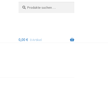
Suchen
Suchen
nach:
0,00
€
0 Artikel