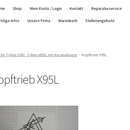
me
Shop
Mein Konto / Login
Kontakt
Reparaturservice
chtige Infos
Unsere Firma
Warenkorb
Stellenangebote
NSK Ti-Max X95L, S-Max M95L mit Keramiklager
Kopftrieb X95L
opftrieb X95L