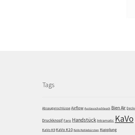
Tags
Bien Air
Airflow
Absauganschlüsse
Deck
Austauschschlauch
KaVo
Handstück
Druckknopf
Faro
Intramatic
KaVo K10
Kupplung
KaVo K9
KaVo Kohlebürsten