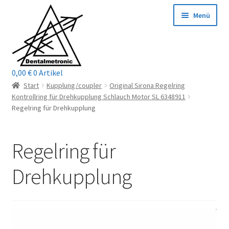
Zur
Zum
Menü
Navigation
Inhalt
springen
springen
0,00
€
0 Artikel
Home
Start
Kupplung/coupler
Original Sirona Regelring
Kontrollring für Drehkupplung Schlauch Motor SL 6348911
Shop
Regelring für Drehkupplung
Mein Konto / Login
Regelring für
Kontakt
Drehkupplung
Unterm
Reparaturservice
öffnen
Unterm
Wichtige Infos
öffnen