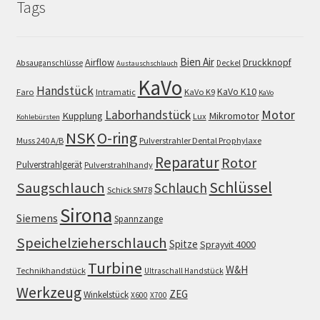
Tags
Bien Air
Airflow
Druckknopf
Absauganschlüsse
Deckel
Austauschschlauch
KaVo
Handstück
KaVo K10
Faro
Intramatic
KaVo K9
KaVo
Motor
Laborhandstück
Kupplung
Mikromotor
Lux
Kohlebürsten
NSK
O-ring
Muss 240 A/B
Pulverstrahler Dental Prophylaxe
Reparatur
Rotor
Pulverstrahlgerät
Pulverstrahlhandy
Schlüssel
Saugschlauch
Schlauch
Schick SM78
Sirona
Siemens
Spannzange
Speichelzieherschlauch
Spitze
Sprayvit 4000
Turbine
W&H
Technikhandstück
Ultraschall Handstück
Werkzeug
ZEG
Winkelstück
X600
X700