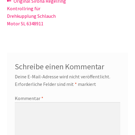
Beitragsnavigation
Vorheriger
Original Sirona Regelring
Beitrag:
Kontrollring für
Drehkupplung Schlauch
Motor SL 6348911
Schreibe einen Kommentar
Deine E-Mail-Adresse wird nicht veröffentlicht.
Erforderliche Felder sind mit
*
markiert
Kommentar
*