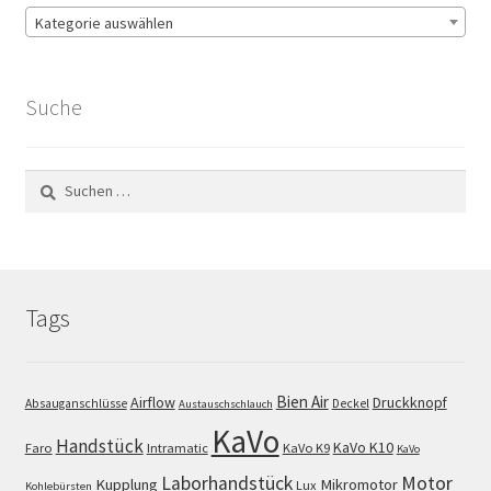
Kategorie auswählen
Suche
Suchen
nach:
Tags
Bien Air
Airflow
Druckknopf
Absauganschlüsse
Deckel
Austauschschlauch
KaVo
Handstück
KaVo K10
Faro
Intramatic
KaVo K9
KaVo
Motor
Laborhandstück
Kupplung
Mikromotor
Lux
Kohlebürsten