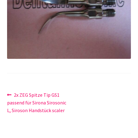
Unsere Firma
Warenkorb
Stellenangebote
Beitragsnavigation
Vorheriger
2x ZEG Spitze Tip GS1
Beitrag:
passend für Sirona Sirosonic
L, Siroson Handstück scaler