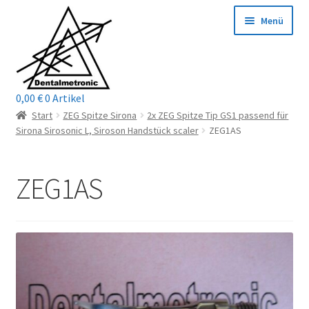
Zur
Zum
Menü
Navigation
Inhalt
springen
springen
0,00
€
0 Artikel
Home
Start
ZEG Spitze Sirona
2x ZEG Spitze Tip GS1 passend für
Sirona Sirosonic L, Siroson Handstück scaler
ZEG1AS
Shop
ZEG1AS
Mein Konto / Login
Kontakt
Unterm
Reparaturservice
öffnen
Unterm
Wichtige Infos
öffnen