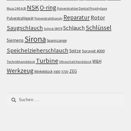
NSK
O-ring
Muss 240 A/B
Pulverstrahler Dental Prophylaxe
Reparatur
Rotor
Pulverstrahlgerät
Pulverstrahlhandy
Schlüssel
Saugschlauch
Schlauch
Schick SM78
Sirona
Siemens
Spannzange
Speichelzieherschlauch
Spitze
Sprayvit 4000
Turbine
W&H
Technikhandstück
Ultraschall Handstück
Werkzeug
ZEG
Winkelstück
X600
X700
Suchen
nach: