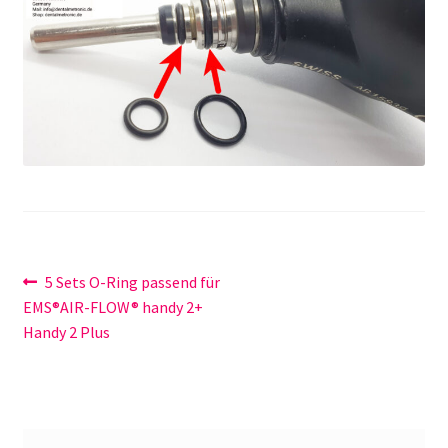
Unsere Firma
Warenkorb
Stellenangebote
Beitragsnavigation
Vorheriger
5 Sets O-Ring passend für
Beitrag:
EMS®AIR-FLOW® handy 2+
Handy 2 Plus