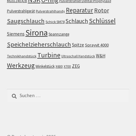
Muss 240 A/B
Pulverstrahler Dental Prophylaxe
Reparatur
Rotor
Pulverstrahlgerät
Pulverstrahlhandy
Schlüssel
Saugschlauch
Schlauch
Schick SM78
Sirona
Siemens
Spannzange
Speichelzieherschlauch
Spitze
Sprayvit 4000
Turbine
W&H
Technikhandstück
Ultraschall Handstück
Werkzeug
ZEG
Winkelstück
X600
X700
Suchen
nach: