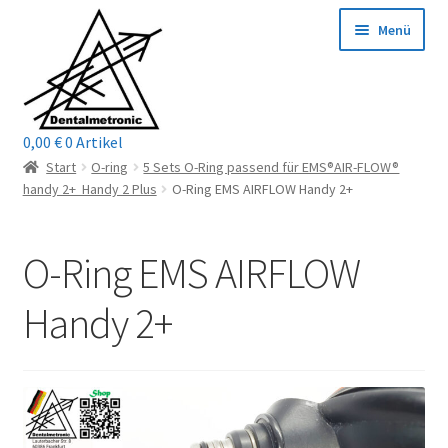
Zur
Zum
Menü
Navigation
Inhalt
springen
springen
0,00
€
0 Artikel
Home
Start
O-ring
5 Sets O-Ring passend für EMS®AIR-FLOW®
handy 2+ Handy 2 Plus
O-Ring EMS AIRFLOW Handy 2+
Shop
O-Ring EMS AIRFLOW
Mein Konto / Login
Handy 2+
Kontakt
Unterm
Reparaturservice
öffnen
Unterm
Wichtige Infos
öffnen