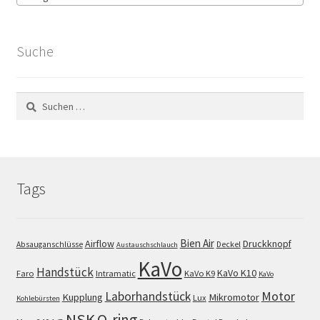
Suche
Suchen
nach:
Tags
Bien Air
Airflow
Druckknopf
Absauganschlüsse
Deckel
Austauschschlauch
KaVo
Handstück
KaVo K10
Faro
Intramatic
KaVo K9
KaVo
Motor
Laborhandstück
Kupplung
Mikromotor
Lux
Kohlebürsten
NSK
O-ring