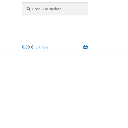
Suchen
Suchen
nach:
0,00
€
0 Artikel