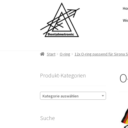
Zur
Zum
Ho
Navigation
Inhalt
springen
springen
Wi
Start
O-ring
12x O-ring passend für Sirona 
O
Produkt-Kategorien
Kategorie auswählen
Suche