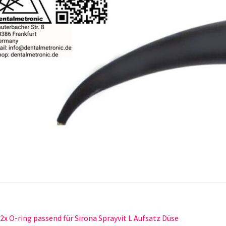
itragsnavigation
orheriger
2x O-ring passend für Sirona Sprayvit L Aufsatz Düse