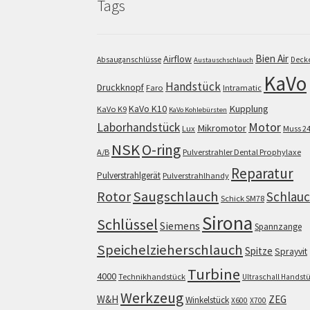
Tags
Bien Air
Airflow
Absauganschlüsse
Deck
Austauschschlauch
KaVo
Handstück
Druckknopf
Faro
Intramatic
KaVo K10
Kupplung
KaVo K9
KaVo Kohlebürsten
Motor
Laborhandstück
Mikromotor
Lux
Muss 2
NSK
O-ring
A/B
Pulverstrahler Dental Prophylaxe
Reparatur
Pulverstrahlgerät
Pulverstrahlhandy
Saugschlauch
Rotor
Schlau
Schick SM78
Sirona
Schlüssel
Siemens
Spannzange
Speichelzieherschlauch
Spitze
Sprayvit
Turbine
4000
Technikhandstück
Ultraschall Handst
Werkzeug
W&H
ZEG
Winkelstück
X600
X700