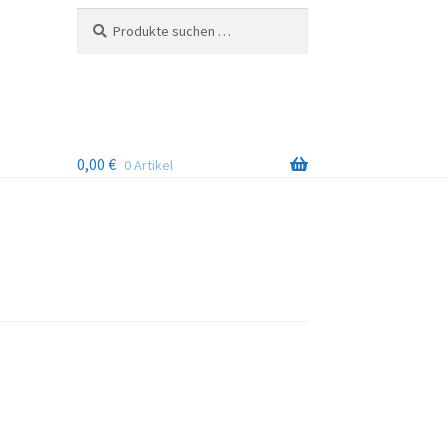
Suchen
Suchen
nach:
0,00
€
0 Artikel