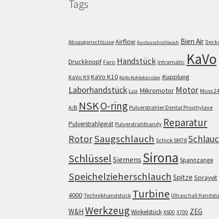
Tags
Bien Air
Airflow
Absauganschlüsse
Deck
Austauschschlauch
KaVo
Handstück
Druckknopf
Faro
Intramatic
KaVo K10
Kupplung
KaVo K9
KaVo Kohlebürsten
Motor
Laborhandstück
Mikromotor
Lux
Muss 2
NSK
O-ring
A/B
Pulverstrahler Dental Prophylaxe
Reparatur
Pulverstrahlgerät
Pulverstrahlhandy
Saugschlauch
Rotor
Schlau
Schick SM78
Sirona
Schlüssel
Siemens
Spannzange
Speichelzieherschlauch
Spitze
Sprayvit
Turbine
4000
Technikhandstück
Ultraschall Handst
Werkzeug
W&H
ZEG
Winkelstück
X600
X700