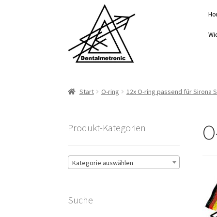
Zur
Zum
Ho
Navigation
Inhalt
springen
springen
Wi
Start
O-ring
12x O-ring passend für Sirona 
O
Produkt-Kategorien
Kategorie auswählen
Suche