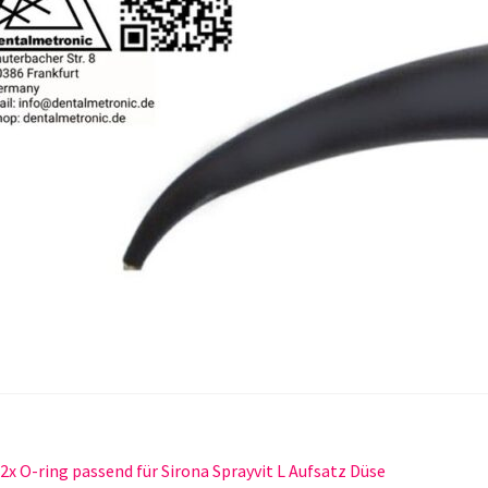
itragsnavigation
orheriger
2x O-ring passend für Sirona Sprayvit L Aufsatz Düse