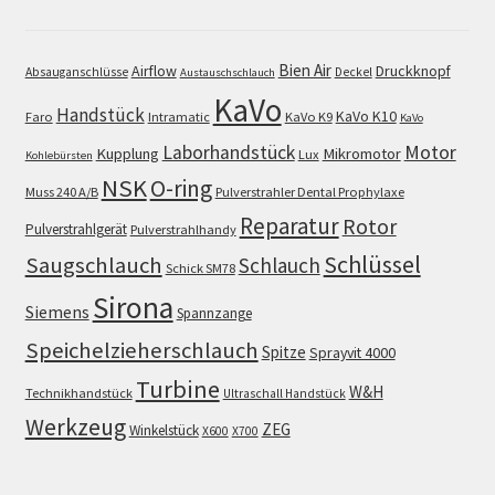
Bien Air
Airflow
Druckknopf
Absauganschlüsse
Deckel
Austauschschlauch
KaVo
Handstück
KaVo K10
Faro
Intramatic
KaVo K9
KaVo
Motor
Laborhandstück
Kupplung
Mikromotor
Lux
Kohlebürsten
NSK
O-ring
Muss 240 A/B
Pulverstrahler Dental Prophylaxe
Reparatur
Rotor
Pulverstrahlgerät
Pulverstrahlhandy
Schlüssel
Saugschlauch
Schlauch
Schick SM78
Sirona
Siemens
Spannzange
Speichelzieherschlauch
Spitze
Sprayvit 4000
Turbine
W&H
Technikhandstück
Ultraschall Handstück
Werkzeug
ZEG
Winkelstück
X600
X700