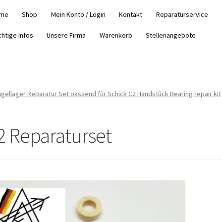
me
Shop
Mein Konto / Login
Kontakt
Reparaturservice
chtige Infos
Unsere Firma
Warenkorb
Stellenangebote
gellager Reparatur Set passend für Schick C2 Handstück Bearing repair kit
2 Reparaturset