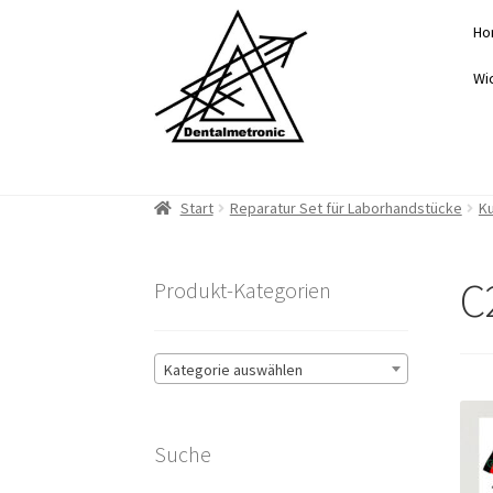
Zur
Zum
Ho
Navigation
Inhalt
springen
springen
Wi
Start
Reparatur Set für Laborhandstücke
Ku
C
Produkt-Kategorien
Kategorie auswählen
Suche