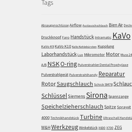
Tags
Bien Air
Airflow
Absauganschlüsse
Deck
Austauschschlauch
KaVo
Handstück
Druckknopf
Faro
Intramatic
KaVo K10
Kupplung
KaVo K9
KaVo Kohlebürsten
Motor
Laborhandstück
Mikromotor
Lux
Muss 2
NSK
O-ring
A/B
Pulverstrahler Dental Prophylaxe
Reparatur
Pulverstrahlgerät
Pulverstrahlhandy
Saugschlauch
Rotor
Schlau
Schick SM78
Sirona
Schlüssel
Siemens
Spannzange
Speichelzieherschlauch
Spitze
Sprayvit
Turbine
4000
Technikhandstück
Ultraschall Handst
Werkzeug
W&H
ZEG
Winkelstück
X600
X700