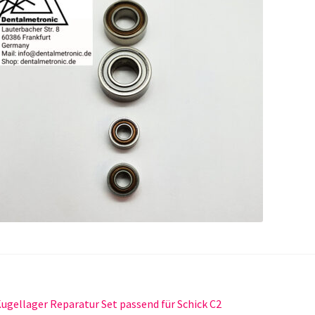
itragsnavigation
orheriger
ugellager Reparatur Set passend für Schick C2