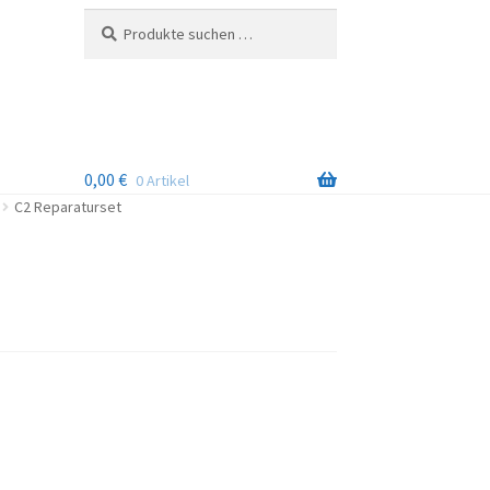
Suchen
Suchen
nach:
0,00
€
0 Artikel
C2 Reparaturset