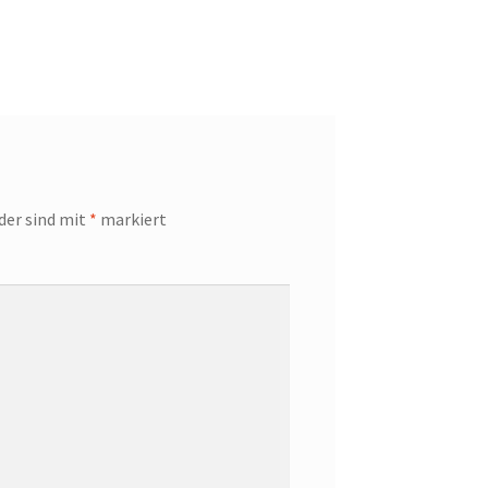
lder sind mit
*
markiert