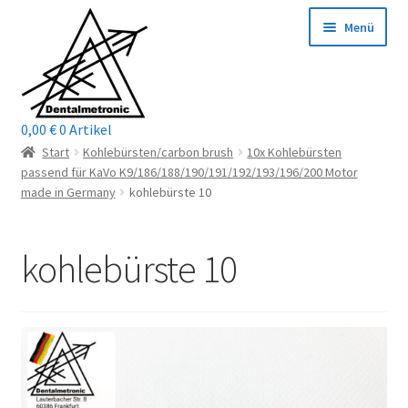
Zur
Zum
Menü
Navigation
Inhalt
springen
springen
0,00
€
0 Artikel
Home
Start
Kohlebürsten/carbon brush
10x Kohlebürsten
passend für KaVo K9/186/188/190/191/192/193/196/200 Motor
Shop
made in Germany
kohlebürste 10
Mein Konto / Login
kohlebürste 10
Kontakt
Unterm
Reparaturservice
öffnen
Unterm
Wichtige Infos
öffnen