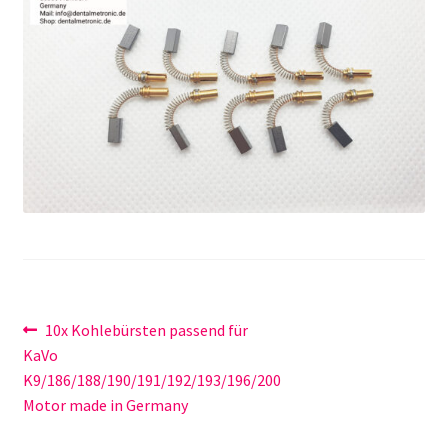
Unsere Firma
Warenkorb
Stellenangebote
Beitragsnavigation
Vorheriger
10x Kohlebürsten passend für
Beitrag:
KaVo
K9/186/188/190/191/192/193/196/200
Motor made in Germany