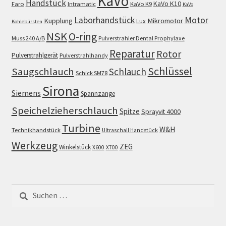
KaVo
Handstück
KaVo K10
Faro
Intramatic
KaVo K9
KaVo
Motor
Laborhandstück
Kupplung
Mikromotor
Lux
Kohlebürsten
NSK
O-ring
Muss 240 A/B
Pulverstrahler Dental Prophylaxe
Reparatur
Rotor
Pulverstrahlgerät
Pulverstrahlhandy
Schlüssel
Saugschlauch
Schlauch
Schick SM78
Sirona
Siemens
Spannzange
Speichelzieherschlauch
Spitze
Sprayvit 4000
Turbine
W&H
Technikhandstück
Ultraschall Handstück
Werkzeug
ZEG
Winkelstück
X600
X700
Suchen
nach: