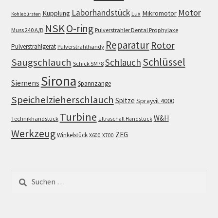
Motor
Laborhandstück
Kupplung
Mikromotor
Lux
Kohlebürsten
NSK
O-ring
Muss 240 A/B
Pulverstrahler Dental Prophylaxe
Reparatur
Rotor
Pulverstrahlgerät
Pulverstrahlhandy
Schlüssel
Saugschlauch
Schlauch
Schick SM78
Sirona
Siemens
Spannzange
Speichelzieherschlauch
Spitze
Sprayvit 4000
Turbine
W&H
Technikhandstück
Ultraschall Handstück
Werkzeug
ZEG
Winkelstück
X600
X700
Suchen
nach: