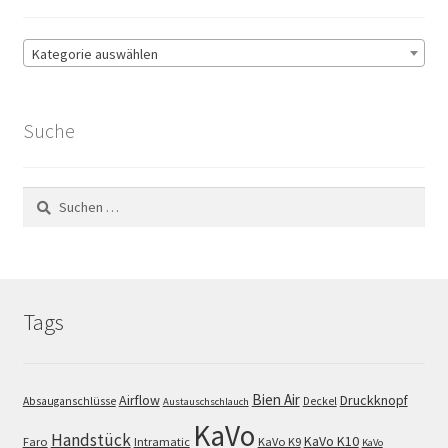
Unsere Firma
Kategorie auswählen
Warenkorb
Suche
Stellenangebote
Suchen
nach:
Tags
Bien Air
Airflow
Druckknopf
Absauganschlüsse
Deckel
Austauschschlauch
KaVo
Handstück
KaVo K10
Faro
Intramatic
KaVo K9
KaVo