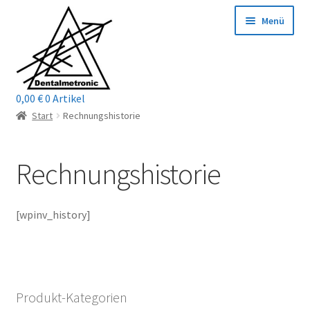
Zur
Zum
Menü
Navigation
Inhalt
springen
springen
0,00
€
0 Artikel
Home
Start
Rechnungshistorie
Shop
Rechnungshistorie
Mein Konto / Login
[wpinv_history]
Kontakt
Unterm
Reparaturservice
öffnen
Unterm
Wichtige Infos
Produkt-Kategorien
öffnen