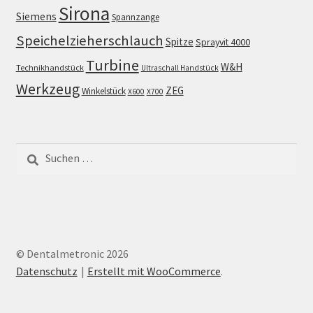
Sirona
Siemens
Spannzange
Speichelzieherschlauch
Spitze
Sprayvit 4000
Turbine
W&H
Technikhandstück
Ultraschall Handstück
Werkzeug
ZEG
Winkelstück
X600
X700
Suchen
nach:
© Dentalmetronic 2026
Datenschutz
Erstellt mit WooCommerce
.