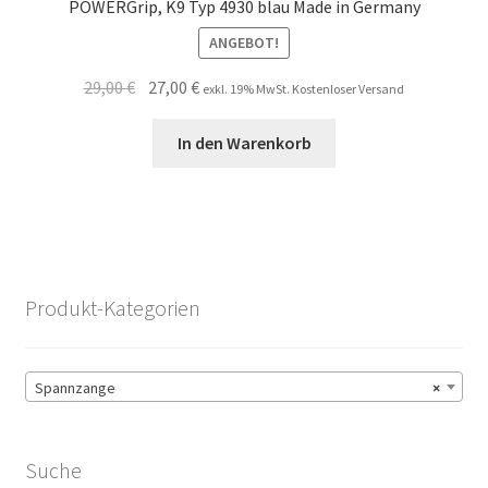
POWERGrip, K9 Typ 4930 blau Made in Germany
ANGEBOT!
Ursprünglicher
Aktueller
29,00
€
27,00
€
exkl. 19% MwSt. Kostenloser Versand
Preis
Preis
war:
ist:
In den Warenkorb
29,00 €
27,00 €.
Produkt-Kategorien
Spannzange
×
Suche