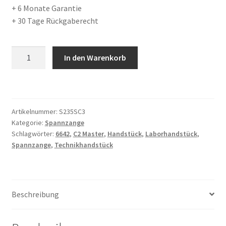
+ 6 Monate Garantie
+ 30 Tage Rückgaberecht
Spannzange
In den Warenkorb
2,35mm
Nr.
7102
passend
Artikelnummer:
S235SC3
für
Kategorie:
Spannzange
Schick
Schlagwörter:
6642
,
C2 Master
,
Handstück
,
Laborhandstück
,
C3
Spannzange
,
Technikhandstück
Handstück
Chuck
Menge
Beschreibung