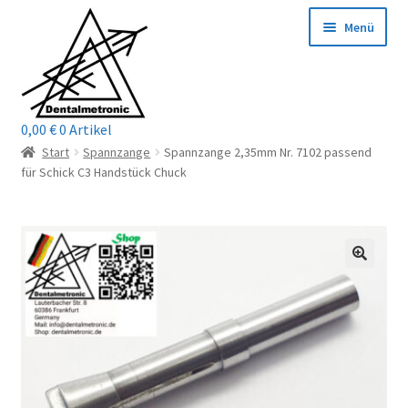
Zur
Zum
Menü
Navigation
Inhalt
springen
springen
0,00
€
0 Artikel
Home
Start
Spannzange
Spannzange 2,35mm Nr. 7102 passend
für Schick C3 Handstück Chuck
Shop
Mein Konto / Login
Kontakt
Unterm
Reparaturservice
öffnen
Unterm
Wichtige Infos
öffnen