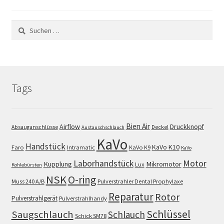
Suchen
nach:
Tags
Bien Air
Airflow
Druckknopf
Absauganschlüsse
Deckel
Austauschschlauch
KaVo
Handstück
KaVo K10
Faro
Intramatic
KaVo K9
KaVo
Motor
Laborhandstück
Kupplung
Mikromotor
Lux
Kohlebürsten
NSK
O-ring
Muss 240 A/B
Pulverstrahler Dental Prophylaxe
Reparatur
Rotor
Pulverstrahlgerät
Pulverstrahlhandy
Schlüssel
Saugschlauch
Schlauch
Schick SM78