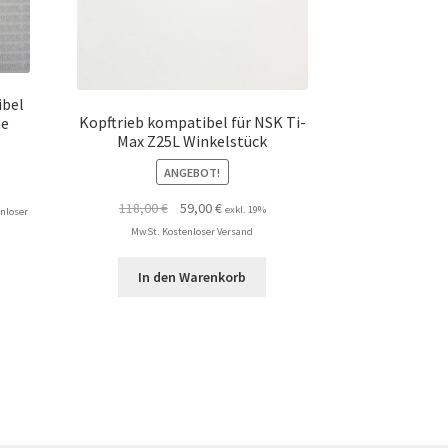
ibel
Kopftrieb kompatibel für NSK Ti-
ne
Max Z25L Winkelstück
ANGEBOT!
Ursprünglicher
Aktueller
118,00
€
59,00
€
exkl. 19%
nloser
Preis
Preis
MwSt. Kostenloser Versand
war:
ist:
118,00 €
59,00 €.
In den Warenkorb