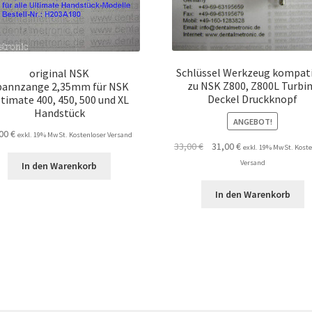
Schlüssel Werkzeug kompat
original NSK
zu NSK Z800, Z800L Turbi
pannzange 2,35mm für NSK
Deckel Druckknopf
timate 400, 450, 500 und XL
Handstück
ANGEBOT!
,00
€
exkl. 19% MwSt. Kostenloser Versand
Ursprünglicher
Aktueller
33,00
€
31,00
€
exkl. 19% MwSt. Koste
Preis
Preis
Versand
In den Warenkorb
war:
ist:
33,00 €
31,00 €.
In den Warenkorb