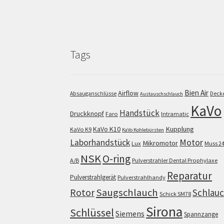
Tags
Bien Air
Airflow
Absauganschlüsse
Deck
Austauschschlauch
KaVo
Handstück
Druckknopf
Faro
Intramatic
KaVo K10
Kupplung
KaVo K9
KaVo Kohlebürsten
Motor
Laborhandstück
Mikromotor
Lux
Muss 2
NSK
O-ring
A/B
Pulverstrahler Dental Prophylaxe
Reparatur
Pulverstrahlgerät
Pulverstrahlhandy
Saugschlauch
Rotor
Schlau
Schick SM78
Sirona
Schlüssel
Siemens
Spannzange