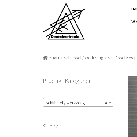
Zur
Zum
Ho
Navigation
Inhalt
springen
springen
Wi
Start
Schlüssel / Werkzeug
Schlüssel Key p
Produkt-Kategorien
Schlüssel / Werkzeug
×
Suche