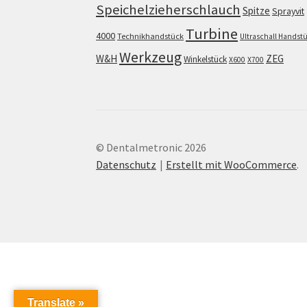
Speichelzieherschlauch
Spitze
Sprayvit
Turbine
4000
Technikhandstück
Ultraschall Handst
Werkzeug
W&H
ZEG
Winkelstück
X600
X700
© Dentalmetronic 2026
Datenschutz
Erstellt mit WooCommerce
.
Translate »