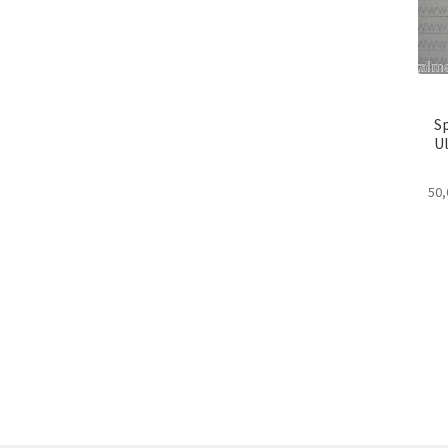
S
Ul
50