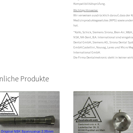
Kompatibilitätsprüfung.
Wichtige Hinweise:
Wir verweisen ausdrücklich darauf, dass der K
Medizinproduktegesetztes (MPG) sowie andere
hat.
*KaVo, Schick, Siemens Sirona, Bien-Air, W&H,
NSK, NK-Dent, B.A. International sind einge
Dental GmbH, Siemens AG, Sirona Dental Sy
GmbH.Castellini, Nouvag, Lares und Micro Me
International GmbH.
Die Firma Dentalmetronic steht in keiner wi
nliche Produkte