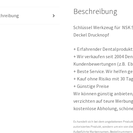
X95L
Beschreibung
Winkelstück
chreibung
Deckel
Schlüssel Werkzeug für NSK 
Drucknopf
Deckel Drucknopf
Menge
+ Erfahrender Dentalprodukts
+ Wir verkaufen seit 2004 De
Kundenbewertungen (z.B. E
+ Beste Service. Wir helfen 
+ Kauf ohne Risiko mit 30 Tag
+ Günstige Preise
Wir können günstig anbieten
verzichten auf teure Werbung 
kostenlose Abholung, schöne
Es handelt sich bei dem angebotenen Produkt 
autorisiertes Produkt, sondern um ein von di
Aufgeführte Markennamen, Bestellnummern 