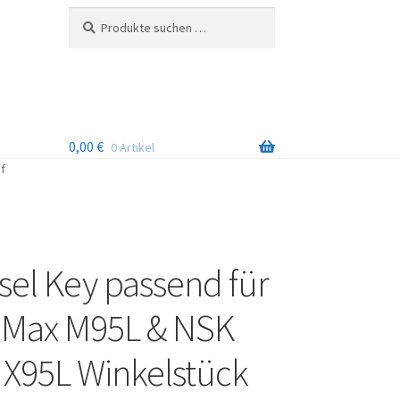
Suchen
Suchen
nach:
0,00
€
0 Artikel
f
sel Key passend für
-Max M95L & NSK
 X95L Winkelstück