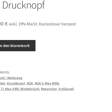
 Drucknopf
prünglicher
Aktueller
00
€
exkl. 19% MwSt. Kostenloser Versand
is
Preis
:
ist:
In den Warenkorb
00 €
24,00 €.
NMX95L
sel / Werkzeug
kel
,
Druckknopf
,
NSK
,
NSK S-Max M95L
 Ti-Max X95L Winkelstück
,
Reparatur
,
Schlüssel
,