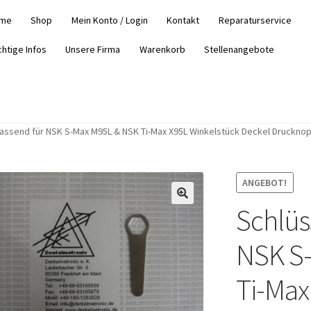
me
Shop
Mein Konto / Login
Kontakt
Reparaturservice
chtige Infos
Unsere Firma
Warenkorb
Stellenangebote
assend für NSK S-Max M95L & NSK Ti-Max X95L Winkelstück Deckel Drucknop
ANGEBOT!
Schlüs
NSK S
Ti-Max