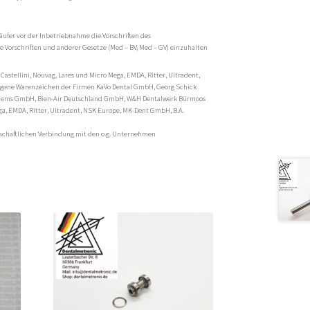
äufer vor der Inbetriebnahme die Vorschriften des
 Vorschriften und anderer Gesetze (Med – BV, Med – GV) einzuhalten
 Castellini, Nouvag, Lares und Micro Mega, EMDA, Ritter, Ultradent,
tragene Warenzeichen der Firmen KaVo Dental GmbH, Georg Schick
stems GmbH, Bien-Air Deutschland GmbH, W&H Dentalwerk Bürmoos
ga, EMDA, Ritter, Ultradent, NSK Europe, MK-Dent GmbH, B.A.
rtschaftlichen Verbindung mit den o.g. Unternehmen