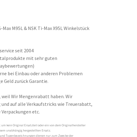
S-Max M95L & NSK Ti-Max X95L Winkelstück
ervice seit 2004
ntalprodukte mit sehr guten
baybewertungen)
gerne bei Einbau oder anderen Problemen
e Geld zurück Garantie.
, weil Wir Mengenrabatt haben. Wir
und auf alle Verkaufstricks wie Treuerabatt,
 Verpackungen etc.
um kein Original Ersatzteil oder ein von dem Originalhersteller
esem unabhängig hergestellten Ersatz.
und Typenbezeichnungen dienen nur zum Zwecke der