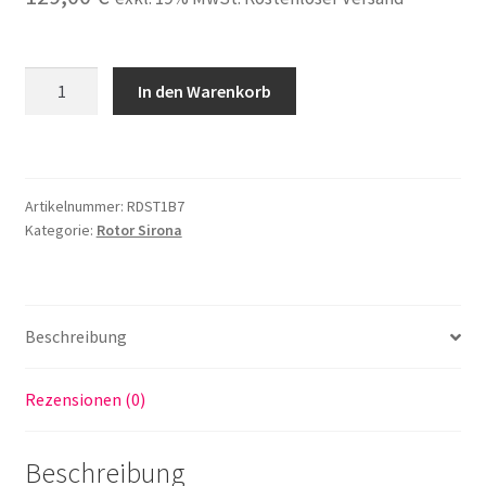
Rotor
In den Warenkorb
passend
für
Dentsply
Sirona
Artikelnummer:
RDST1B7
T1
Kategorie:
Rotor Sirona
Boost
Turbine
Seriennr.
7xxxxx
Beschreibung
mit
Keramiklager
Rezensionen (0)
made
in
Germany
Beschreibung
Menge