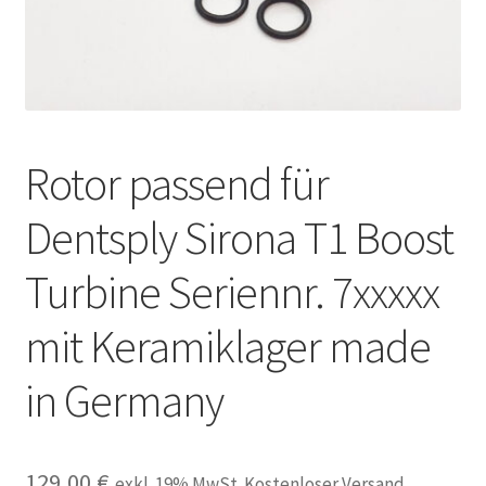
Unsere Firma
Warenkorb
Stellenangebote
Rotor passend für
Dentsply Sirona T1 Boost
Turbine Seriennr. 7xxxxx
mit Keramiklager made
in Germany
129,00
€
exkl. 19% MwSt. Kostenloser Versand