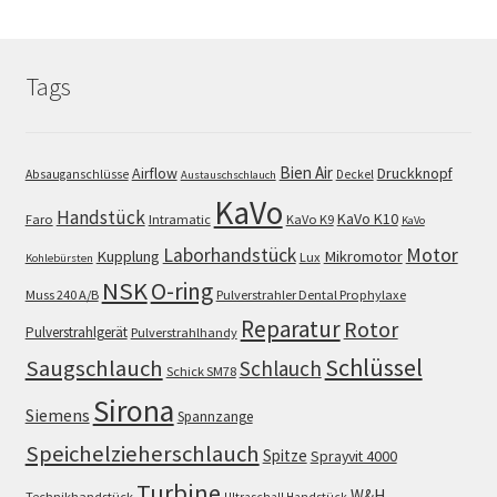
Tags
Bien Air
Airflow
Druckknopf
Absauganschlüsse
Deckel
Austauschschlauch
KaVo
Handstück
KaVo K10
Faro
Intramatic
KaVo K9
KaVo
Motor
Laborhandstück
Kupplung
Mikromotor
Lux
Kohlebürsten
NSK
O-ring
Muss 240 A/B
Pulverstrahler Dental Prophylaxe
Reparatur
Rotor
Pulverstrahlgerät
Pulverstrahlhandy
Schlüssel
Saugschlauch
Schlauch
Schick SM78
Sirona
Siemens
Spannzange
Speichelzieherschlauch
Spitze
Sprayvit 4000
Turbine
W&H
Technikhandstück
Ultraschall Handstück