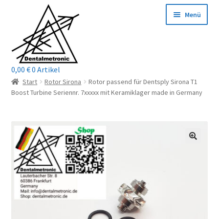
Zur
Zum
Menü
Navigation
Inhalt
springen
springen
0,00
€
0 Artikel
Home
Start
Rotor Sirona
Rotor passend für Dentsply Sirona T1
Boost Turbine Seriennr. 7xxxxx mit Keramiklager made in Germany
Shop
Mein Konto / Login
Kontakt
Unterm
Reparaturservice
öffnen
Unterm
Wichtige Infos
öffnen