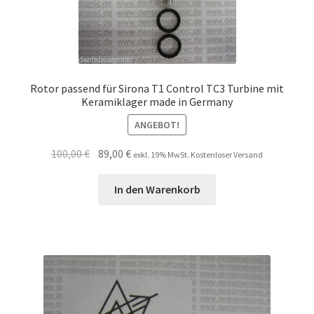
Rotor passend für Sirona T1 Control TC3 Turbine mit
Keramiklager made in Germany
ANGEBOT!
Ursprünglicher
Aktueller
100,00
€
89,00
€
exkl. 19% MwSt. Kostenloser Versand
Preis
Preis
war:
ist:
In den Warenkorb
100,00 €
89,00 €.