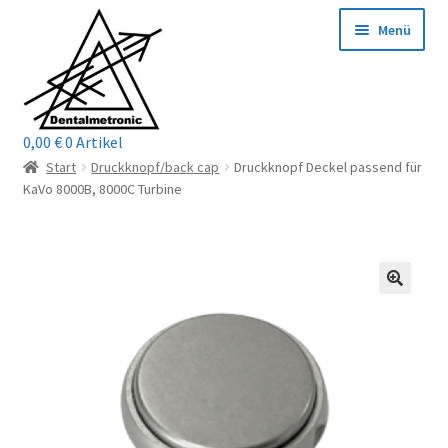
Zur
Zum
Menü
Navigation
Inhalt
springen
springen
0,00
€
0 Artikel
Home
Start
Druckknopf/back cap
Druckknopf Deckel passend für
KaVo 8000B, 8000C Turbine
Shop
Mein Konto / Login
Kontakt
Unterm
Reparaturservice
öffnen
Unterm
Wichtige Infos
öffnen