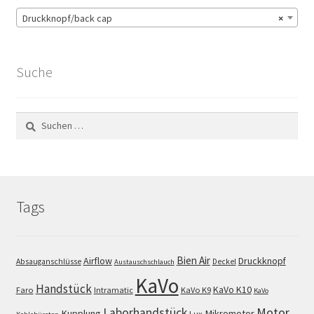
Druckknopf/back cap
×
Suche
Suchen
nach:
Tags
Bien Air
Airflow
Druckknopf
Absauganschlüsse
Deckel
Austauschschlauch
KaVo
Handstück
KaVo K10
Faro
Intramatic
KaVo K9
KaVo
Motor
Laborhandstück
Kupplung
Mikromotor
Lux