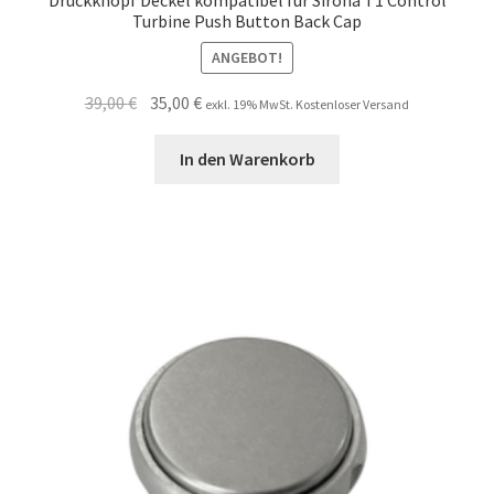
Turbine Push Button Back Cap
ANGEBOT!
Ursprünglicher
Aktueller
39,00
€
35,00
€
exkl. 19% MwSt. Kostenloser Versand
Preis
Preis
war:
ist:
In den Warenkorb
39,00 €
35,00 €.