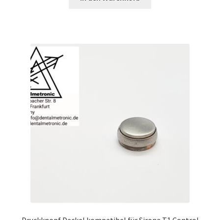
Druckknopf Deckel kompatibel für Sirona T1 Control