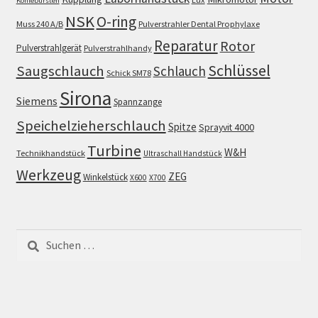
Kohlebürsten
NSK
O-ring
Muss 240 A/B
Pulverstrahler Dental Prophylaxe
Reparatur
Rotor
Pulverstrahlgerät
Pulverstrahlhandy
Schlüssel
Saugschlauch
Schlauch
Schick SM78
Sirona
Siemens
Spannzange
Speichelzieherschlauch
Spitze
Sprayvit 4000
Turbine
W&H
Technikhandstück
Ultraschall Handstück
Werkzeug
ZEG
Winkelstück
X600
X700
Suchen
nach: