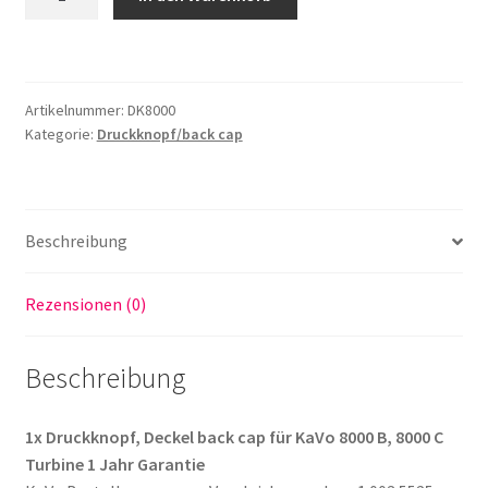
Deckel
passend
für
KaVo
Artikelnummer:
DK8000
8000B,
Kategorie:
Druckknopf/back cap
8000C
Turbine
Menge
Beschreibung
Rezensionen (0)
Beschreibung
1x Druckknopf, Deckel back cap für KaVo 8000 B, 8000 C
Turbine 1 Jahr Garantie