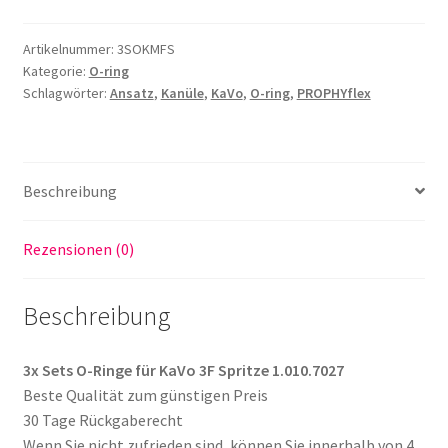
Ringe
passend
Artikelnummer:
3SOKMFS
für
Kategorie:
O-ring
KaVo
Schlagwörter:
Ansatz
,
Kanüle
,
KaVo
,
O-ring
,
PROPHYflex
3F
Spritze
1.010.7027
(10107027
Beschreibung
)
Menge
Rezensionen (0)
Beschreibung
3x Sets O-Ringe für KaVo 3F Spritze 1.010.7027
Beste Qualität zum günstigen Preis
30 Tage Rückgaberecht
Wenn Sie nicht zufrieden sind, können Sie innerhalb von 4