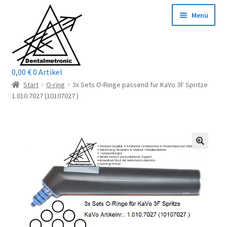
Zur
Zum
Menü
Navigation
Inhalt
springen
springen
0,00
€
0 Artikel
Home
Start
O-ring
3x Sets O-Ringe passend für KaVo 3F Spritze
1.010.7027 (10107027 )
Shop
Mein Konto / Login
Kontakt
Unterm
Reparaturservice
öffnen
Unterm
Wichtige Infos
öffnen