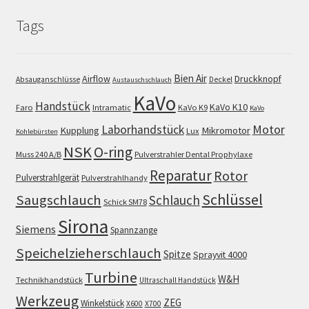
Tags
Bien Air
Airflow
Druckknopf
Absauganschlüsse
Deckel
Austauschschlauch
KaVo
Handstück
KaVo K10
Faro
Intramatic
KaVo K9
KaVo
Motor
Laborhandstück
Kupplung
Mikromotor
Lux
Kohlebürsten
NSK
O-ring
Muss 240 A/B
Pulverstrahler Dental Prophylaxe
Reparatur
Rotor
Pulverstrahlgerät
Pulverstrahlhandy
Schlüssel
Saugschlauch
Schlauch
Schick SM78
Sirona
Siemens
Spannzange
Speichelzieherschlauch
Spitze
Sprayvit 4000
Turbine
W&H
Technikhandstück
Ultraschall Handstück
Werkzeug
ZEG
Winkelstück
X600
X700