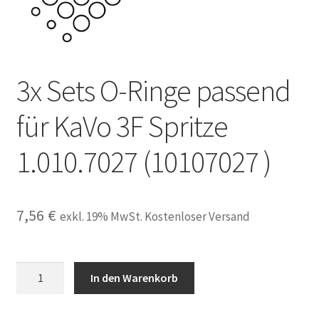
Unsere Firma
Warenkorb
3x Sets O-Ringe passend
Stellenangebote
für KaVo 3F Spritze
1.010.7027 (10107027 )
7,56
€
exkl. 19% MwSt. Kostenloser Versand
3x
In den Warenkorb
Sets
O-