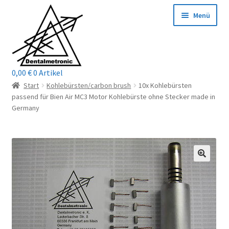
Zur
Zum
Menü
Navigation
Inhalt
springen
springen
0,00
€
0 Artikel
Home
Start
Kohlebürsten/carbon brush
10x Kohlebürsten
passend für Bien Air MC3 Motor Kohlebürste ohne Stecker made in
Shop
Germany
Mein Konto / Login
Kontakt
Unterm
Reparaturservice
öffnen
Unterm
Wichtige Infos
öffnen