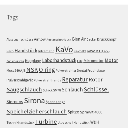
Tags
Bien Air
Airflow
Druckknopf
Absauganschlüsse
Deckel
Austauschschlauch
KaVo
Handstück
KaVo K10
Faro
Intramatic
KaVo K9
KaVo
Motor
Laborhandstück
Kupplung
Mikromotor
Lux
Kohlebürsten
NSK
O-ring
Muss 240 A/B
Pulverstrahler Dental Prophylaxe
Reparatur
Rotor
Pulverstrahlgerät
Pulverstrahlhandy
Schlüssel
Saugschlauch
Schlauch
Schick SM78
Sirona
Siemens
Spannzange
Speichelzieherschlauch
Spitze
Sprayvit 4000
Turbine
W&H
Technikhandstück
Ultraschall Handstück