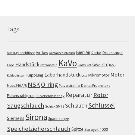
Tags
Bien Air
Airflow
Druckknopf
Absauganschlüsse
Deckel
Austauschschlauch
KaVo
Handstück
KaVo K10
Faro
Intramatic
KaVo K9
KaVo
Motor
Laborhandstück
Kupplung
Mikromotor
Lux
Kohlebürsten
NSK
O-ring
Muss 240 A/B
Pulverstrahler Dental Prophylaxe
Reparatur
Rotor
Pulverstrahlgerät
Pulverstrahlhandy
Schlüssel
Saugschlauch
Schlauch
Schick SM78
Sirona
Siemens
Spannzange
Speichelzieherschlauch
Spitze
Sprayvit 4000