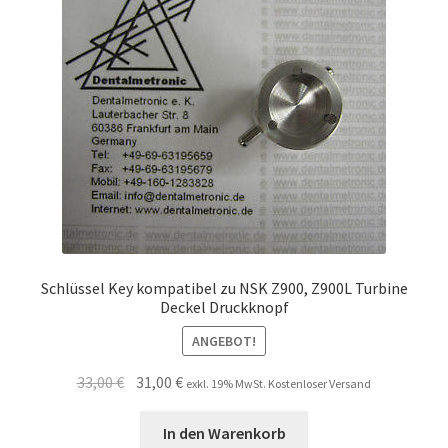
Unsere Firma
Warenkorb
Stellenangebote
Schlüssel Key kompatibel zu NSK Z900, Z900L Turbine
Deckel Druckknopf
ANGEBOT!
Ursprünglicher
Aktueller
33,00
€
31,00
€
exkl. 19% MwSt. Kostenloser Versand
Preis
Preis
war:
ist:
In den Warenkorb