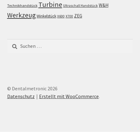
Turbine
W&H
Technikhandstück
Ultraschall Handstück
Werkzeug
ZEG
Winkelstück
X600
X700
Suchen
nach:
© Dentalmetronic 2026
Datenschutz
Erstellt mit WooCommerce
.