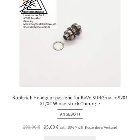
Unsere Firma
Warenkorb
Stellenangebote
Kopftrieb Headgear passend für KaVo SURGmatic S201
XL/XC Winkelstück Chirurgie
ANGEBOT!
Ursprünglicher
Aktueller
109,00
€
95,00
€
exkl. 19% MwSt. Kostenloser Versand
Preis
Preis