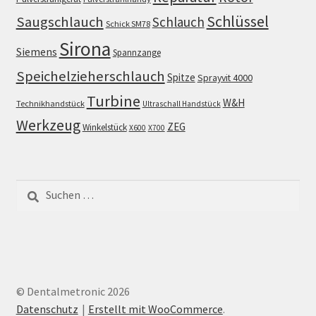
Schlüssel
Saugschlauch
Schlauch
Schick SM78
Sirona
Siemens
Spannzange
Speichelzieherschlauch
Spitze
Sprayvit 4000
Turbine
W&H
Technikhandstück
Ultraschall Handstück
Werkzeug
ZEG
Winkelstück
X600
X700
Suchen
nach:
© Dentalmetronic 2026
Datenschutz
Erstellt mit WooCommerce
.