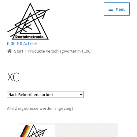
Zur
Zum
Menü
Navigation
Inhalt
springen
springen
0,00
€
0 Artikel
Home
Start
Produkte verschlagwortet mit „XC“
Shop
XC
Mein Konto / Login
Kontakt
Nach
Alle 2 Ergebnisse werden angezeigt
Unterm
Reparaturservice
Beliebtheit
öffnen
sortiert
Unterm
Wichtige Infos
öffnen