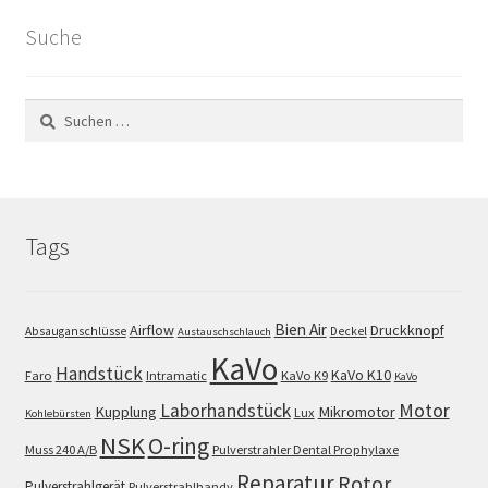
Suche
Suchen
nach:
Tags
Bien Air
Airflow
Druckknopf
Absauganschlüsse
Deckel
Austauschschlauch
KaVo
Handstück
KaVo K10
Faro
Intramatic
KaVo K9
KaVo
Motor
Laborhandstück
Kupplung
Mikromotor
Lux
Kohlebürsten
NSK
O-ring
Muss 240 A/B
Pulverstrahler Dental Prophylaxe
Reparatur
Rotor
Pulverstrahlgerät
Pulverstrahlhandy