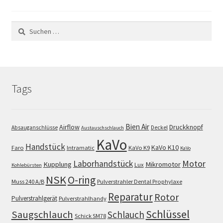
Suchen
nach:
Tags
Bien Air
Airflow
Druckknopf
Absauganschlüsse
Deckel
Austauschschlauch
KaVo
Handstück
KaVo K10
Faro
Intramatic
KaVo K9
KaVo
Motor
Laborhandstück
Kupplung
Mikromotor
Lux
Kohlebürsten
NSK
O-ring
Muss 240 A/B
Pulverstrahler Dental Prophylaxe
Reparatur
Rotor
Pulverstrahlgerät
Pulverstrahlhandy
Schlüssel
Saugschlauch
Schlauch
Schick SM78