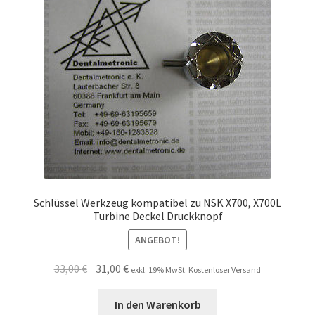
Unsere Firma
Warenkorb
Stellenangebote
Schlüssel Werkzeug kompatibel zu NSK X700, X700L
Turbine Deckel Druckknopf
ANGEBOT!
Ursprünglicher
Aktueller
33,00
€
31,00
€
exkl. 19% MwSt. Kostenloser Versand
Preis
Preis
war:
ist:
In den Warenkorb