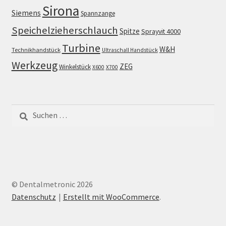
Sirona
Siemens
Spannzange
Speichelzieherschlauch
Spitze
Sprayvit 4000
Turbine
W&H
Technikhandstück
Ultraschall Handstück
Werkzeug
ZEG
Winkelstück
X600
X700
Suchen
nach:
© Dentalmetronic 2026
Datenschutz
Erstellt mit WooCommerce
.