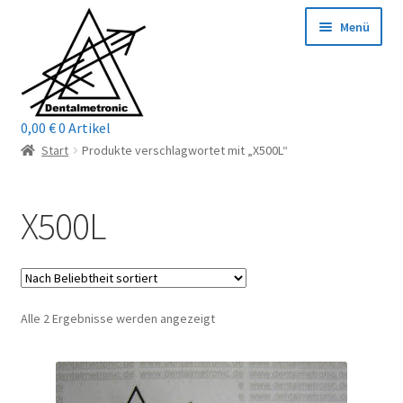
Zur
Zum
Menü
Navigation
Inhalt
springen
springen
0,00
€
0 Artikel
Home
Start
Produkte verschlagwortet mit „X500L“
Shop
X500L
Mein Konto / Login
Kontakt
Nach
Alle 2 Ergebnisse werden angezeigt
Unterm
Reparaturservice
Beliebtheit
öffnen
sortiert
Unterm
Wichtige Infos
öffnen