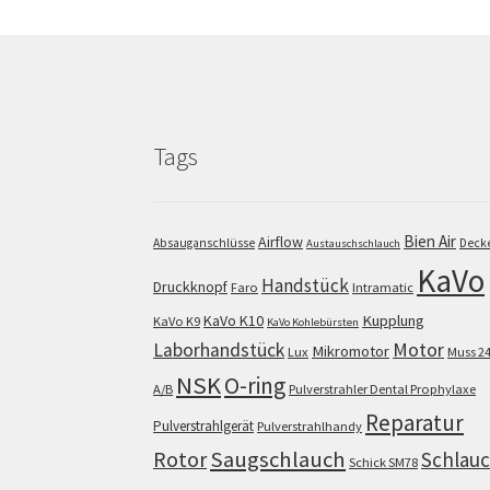
Tags
Bien Air
Airflow
Absauganschlüsse
Deck
Austauschschlauch
KaVo
Handstück
Druckknopf
Faro
Intramatic
KaVo K10
Kupplung
KaVo K9
KaVo Kohlebürsten
Motor
Laborhandstück
Mikromotor
Lux
Muss 2
NSK
O-ring
A/B
Pulverstrahler Dental Prophylaxe
Reparatur
Pulverstrahlgerät
Pulverstrahlhandy
Saugschlauch
Rotor
Schlau
Schick SM78