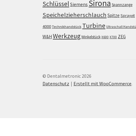
Sirona
Schlüssel
Siemens
Spannzange
Speichelzieherschlauch
Spitze
Sprayvit
Turbine
4000
Technikhandstück
Ultraschall Handst
Werkzeug
W&H
ZEG
Winkelstück
X600
X700
© Dentalmetronic 2026
Datenschutz
Erstellt mit WooCommerce
.