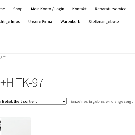
me
Shop
Mein Konto / Login
Kontakt
Reparaturservice
chtige Infos
Unsere Firma
Warenkorb
Stellenangebote
97“
+H TK-97
Einzelnes Ergebnis wird angezeigt