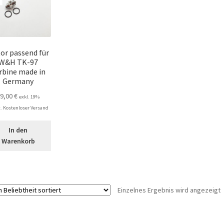
or passend für
W&H TK-97
rbine made in
Germany
89,00
€
exkl. 19%
 Kostenloser Versand
In den
Warenkorb
Einzelnes Ergebnis wird angezeigt