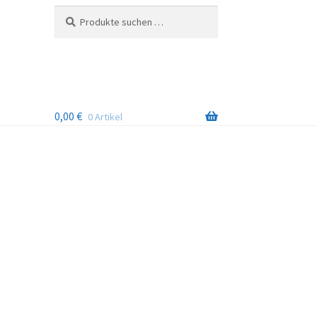
Suchen
Suchen
nach:
0,00
€
0 Artikel