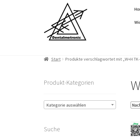
Zur
Zum
Ho
Navigation
Inhalt
springen
springen
Wi
Start
Produkte verschlagwortet mit „W+H TK-
W
Produkt-Kategorien
Kategorie auswählen
Suche