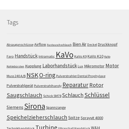
Tags
Bien Air
Airflow
Druckknopf
Absauganschlüsse
Deckel
Austauschschlauch
KaVo
Handstück
KaVo K10
Faro
Intramatic
KaVo K9
KaVo
Motor
Laborhandstück
Kupplung
Mikromotor
Lux
Kohlebürsten
NSK
O-ring
Muss 240 A/B
Pulverstrahler Dental Prophylaxe
Reparatur
Rotor
Pulverstrahlgerät
Pulverstrahlhandy
Schlüssel
Saugschlauch
Schlauch
Schick SM78
Sirona
Siemens
Spannzange
Speichelzieherschlauch
Spitze
Sprayvit 4000
Turbine
W&H
Technikhandstück
Ultraschall Handstück