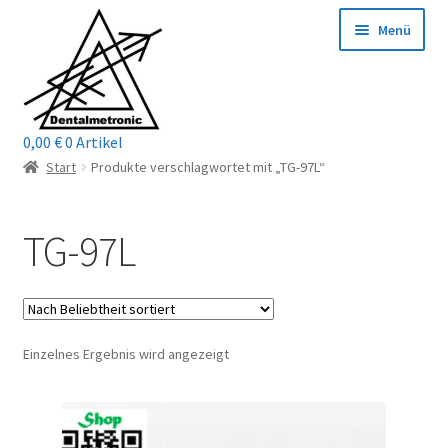
Zur
Zum
Menü
Navigation
Inhalt
springen
springen
0,00
€
0 Artikel
Home
Start
Produkte verschlagwortet mit „TG-97L“
Shop
TG-97L
Mein Konto / Login
Kontakt
Einzelnes Ergebnis wird angezeigt
Unterm
Reparaturservice
öffnen
Unterm
Wichtige Infos
öffnen