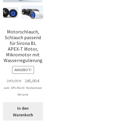
Motorschlauch,
Schlauch passend
für Sirona BL
APEX-T Motor,
Mikromotor mit
Wasserregulierung
ANGEBOT!
Ursprünglicher
Aktueller
249,00
€
245,00
€
Preis
Preis
exkl. 19% MwSt. Kostenloser
war:
ist:
Versand
249,00 €
245,00 €.
In den
Warenkorb