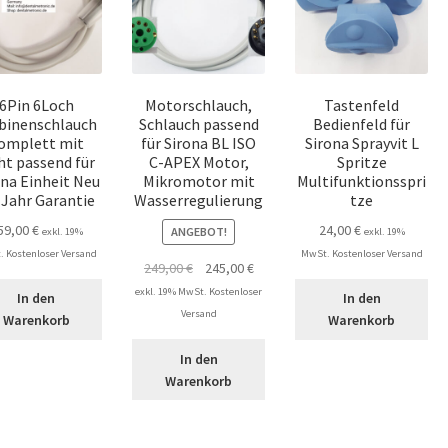
6Pin 6Loch
Motorschlauch,
Tastenfeld
binenschlauch
Schlauch passend
Bedienfeld für
omplett mit
für Sirona BL ISO
Sirona Sprayvit L
ht passend für
C-APEX Motor,
Spritze
ona Einheit Neu
Mikromotor mit
Multifunktionsspri
 Jahr Garantie
Wasserregulierung
tze
59,00
€
24,00
€
ANGEBOT!
exkl. 19%
exkl. 19%
 Kostenloser Versand
MwSt. Kostenloser Versand
Ursprünglicher
Aktueller
249,00
€
245,00
€
Preis
Preis
exkl. 19% MwSt. Kostenloser
In den
In den
war:
ist:
Versand
Warenkorb
Warenkorb
249,00 €
245,00 €.
In den
Warenkorb