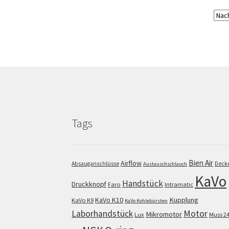
Tags
Bien Air
Airflow
Absauganschlüsse
Deck
Austauschschlauch
KaVo
Handstück
Druckknopf
Faro
Intramatic
KaVo K10
Kupplung
KaVo K9
KaVo Kohlebürsten
Motor
Laborhandstück
Mikromotor
Lux
Muss 2