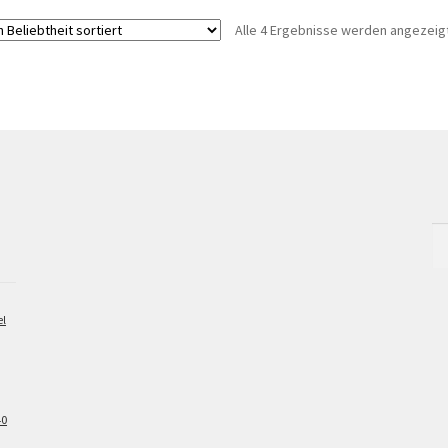
Alle 4 Ergebnisse werden angezeig
Su
na
el
40