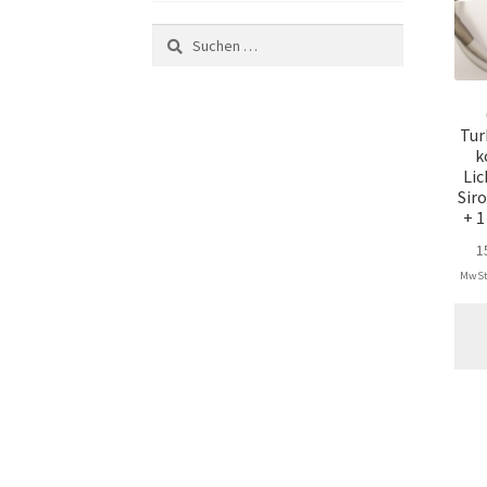
Suchen
nach:
Tur
k
Lic
Sir
+ 1
1
MwSt.