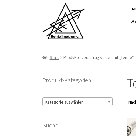
Zur
Zum
Ho
Navigation
Inhalt
springen
springen
Wi
Start
Produkte verschlagwortet mit „Teneo“
T
Produkt-Kategorien
Kategorie auswählen
Suche