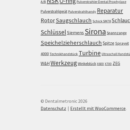
NSK
O-ring
A/B
Pulverstrahler Dental Prophylaxe
Reparatur
Pulverstrahlgerät
Pulverstrahlhandy
Saugschlauch
Rotor
Schlau
Schick SM78
Sirona
Schlüssel
Siemens
Spannzange
Speichelzieherschlauch
Spitze
Sprayvit
Turbine
4000
Technikhandstück
Ultraschall Handst
Werkzeug
W&H
ZEG
Winkelstück
X600
X700
© Dentalmetronic 2026
Datenschutz
Erstellt mit WooCommerce
.