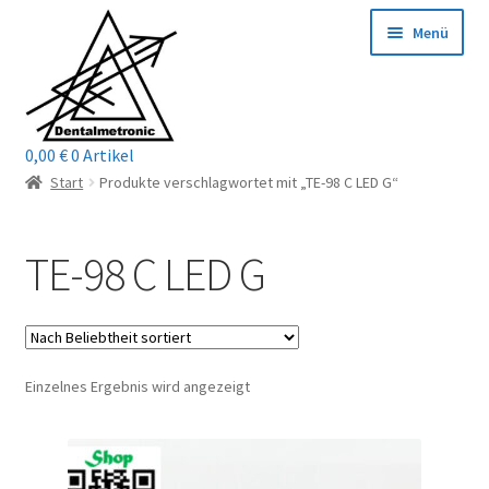
Zur
Zum
Menü
Navigation
Inhalt
springen
springen
0,00
€
0 Artikel
Home
Start
Produkte verschlagwortet mit „TE-98 C LED G“
Shop
TE-98 C LED G
Mein Konto / Login
Kontakt
Einzelnes Ergebnis wird angezeigt
Unterm
Reparaturservice
öffnen
Unterm
Wichtige Infos
öffnen