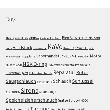
Tags
Bien Air
Airflow
Druckknopf
Absauganschlüsse
Deckel
Austauschschlauch
KaVo
Handstück
KaVo K10
Faro
Intramatic
KaVo K9
KaVo
Motor
Laborhandstück
Kupplung
Mikromotor
Lux
Kohlebürsten
NSK
O-ring
Muss 240 A/B
Pulverstrahler Dental Prophylaxe
Reparatur
Rotor
Pulverstrahlgerät
Pulverstrahlhandy
Schlüssel
Saugschlauch
Schlauch
Schick SM78
Sirona
Siemens
Spannzange
Speichelzieherschlauch
Spitze
Sprayvit 4000
Turbine
W&H
Technikhandstück
Ultraschall Handstück