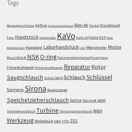
Tags
Bien Air
Airflow
Druckknopf
Absauganschlüsse
Deckel
Austauschschlauch
KaVo
Handstück
KaVo K10
Faro
Intramatic
KaVo K9
KaVo
Motor
Laborhandstück
Kupplung
Mikromotor
Lux
Kohlebürsten
NSK
O-ring
Muss 240 A/B
Pulverstrahler Dental Prophylaxe
Reparatur
Rotor
Pulverstrahlgerät
Pulverstrahlhandy
Schlüssel
Saugschlauch
Schlauch
Schick SM78
Sirona
Siemens
Spannzange
Speichelzieherschlauch
Spitze
Sprayvit 4000
Turbine
W&H
Technikhandstück
Ultraschall Handstück
Werkzeug
ZEG
Winkelstück
X600
X700