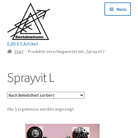
Zur
Zum
Menü
Navigation
Inhalt
springen
springen
0,00
€
0 Artikel
Home
Start
Produkte verschlagwortet mit „Sprayvit L“
Shop
Sprayvit L
Mein Konto / Login
Kontakt
Nach
Alle 5 Ergebnisse werden angezeigt
Unterm
Reparaturservice
Beliebtheit
öffnen
sortiert
Unterm
Wichtige Infos
öffnen