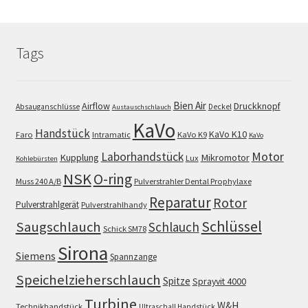
Tags
Bien Air
Airflow
Druckknopf
Absauganschlüsse
Deckel
Austauschschlauch
KaVo
Handstück
KaVo K10
Faro
Intramatic
KaVo K9
KaVo
Motor
Laborhandstück
Kupplung
Mikromotor
Lux
Kohlebürsten
NSK
O-ring
Muss 240 A/B
Pulverstrahler Dental Prophylaxe
Reparatur
Rotor
Pulverstrahlgerät
Pulverstrahlhandy
Schlüssel
Saugschlauch
Schlauch
Schick SM78
Sirona
Siemens
Spannzange
Speichelzieherschlauch
Spitze
Sprayvit 4000
Turbine
W&H
Technikhandstück
Ultraschall Handstück