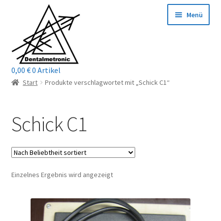
Zur
Zum
Menü
Navigation
Inhalt
springen
springen
0,00
€
0 Artikel
Home
Start
Produkte verschlagwortet mit „Schick C1“
Shop
Schick C1
Mein Konto / Login
Kontakt
Einzelnes Ergebnis wird angezeigt
Unterm
Reparaturservice
öffnen
Unterm
Wichtige Infos
öffnen