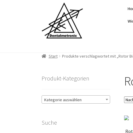
Zur
Zum
Ho
Navigation
Inhalt
springen
springen
Wi
Start
Produkte verschlagwortet mit „Rotor Bie
R
Produkt-Kategorien
Kategorie auswählen
Suche
Rot