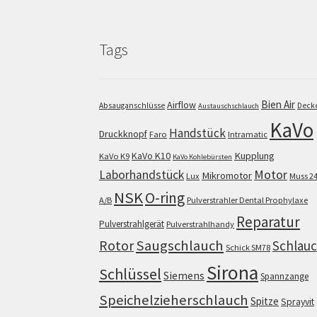
Tags
Bien Air
Airflow
Absauganschlüsse
Deck
Austauschschlauch
KaVo
Handstück
Druckknopf
Faro
Intramatic
KaVo K10
Kupplung
KaVo K9
KaVo Kohlebürsten
Motor
Laborhandstück
Mikromotor
Lux
Muss 2
NSK
O-ring
A/B
Pulverstrahler Dental Prophylaxe
Reparatur
Pulverstrahlgerät
Pulverstrahlhandy
Saugschlauch
Rotor
Schlau
Schick SM78
Sirona
Schlüssel
Siemens
Spannzange
Speichelzieherschlauch
Spitze
Sprayvit