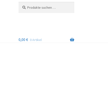
Suchen
Suchen
nach:
0,00
€
0 Artikel