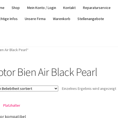
me
Shop
Mein Konto / Login
Kontakt
Reparaturservice
chtige Infos
Unsere Firma
Warenkorb
Stellenangebote
n Air Black Pearl“
otor Bien Air Black Pearl
Einzelnes Ergebnis wird angezeigt
or kompatibel