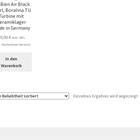
 Bien Air Black
rl, Boralina TU
Turbine mit
eramiklager
de in Germany
89,00
€
exkl. 19%
 Kostenloser Versand
In den
Warenkorb
Einzelnes Ergebnis wird angezeigt