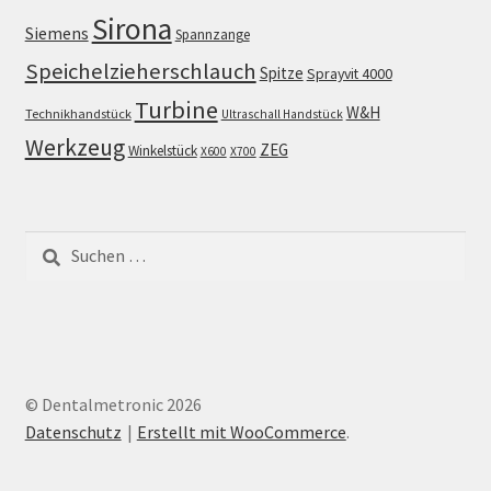
Sirona
Siemens
Spannzange
Speichelzieherschlauch
Spitze
Sprayvit 4000
Turbine
W&H
Technikhandstück
Ultraschall Handstück
Werkzeug
ZEG
Winkelstück
X600
X700
Suchen
nach:
© Dentalmetronic 2026
Datenschutz
Erstellt mit WooCommerce
.