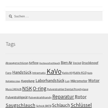
Suchen
nach:
Tags
Bien Air
Airflow
Druckknopf
Absauganschlüsse
Deckel
Austauschschlauch
KaVo
Handstück
KaVo K10
Faro
Intramatic
KaVo K9
KaVo
Motor
Laborhandstück
Kupplung
Mikromotor
Lux
Kohlebürsten
NSK
O-ring
Muss 240 A/B
Pulverstrahler Dental Prophylaxe
Reparatur
Rotor
Pulverstrahlgerät
Pulverstrahlhandy
Schlüssel
Saugschlauch
Schlauch
Schick SM78