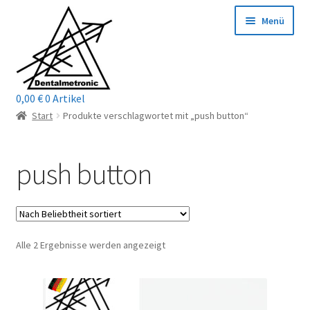
Zur
Zum
Menü
Navigation
Inhalt
springen
springen
0,00
€
0 Artikel
Home
Start
Produkte verschlagwortet mit „push button“
Shop
push button
Mein Konto / Login
Kontakt
Nach
Alle 2 Ergebnisse werden angezeigt
Unterm
Reparaturservice
Beliebtheit
öffnen
sortiert
Unterm
Wichtige Infos
öffnen