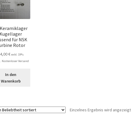
 Keramiklager
Kugellager
ssend für NSK
urbine Rotor
24,00
€
exkl. 19%
 Kostenloser Versand
In den
Warenkorb
Einzelnes Ergebnis wird angezeigt