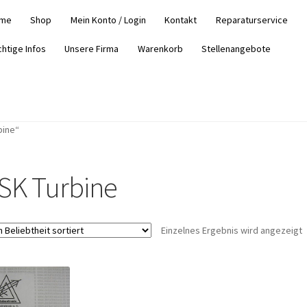
me
Shop
Mein Konto / Login
Kontakt
Reparaturservice
chtige Infos
Unsere Firma
Warenkorb
Stellenangebote
bine“
SK Turbine
Einzelnes Ergebnis wird angezeigt