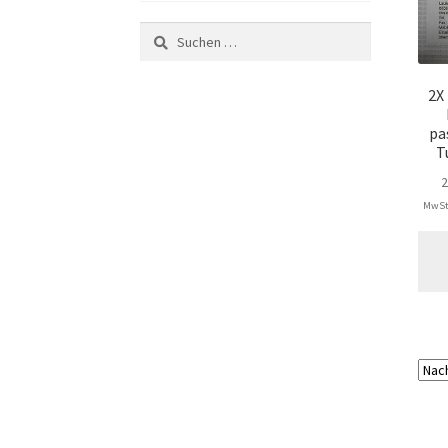
Suchen
nach:
2X
pa
T
MwSt.