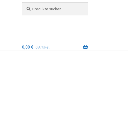
Suchen
Suchen
nach:
0,00
€
0 Artikel