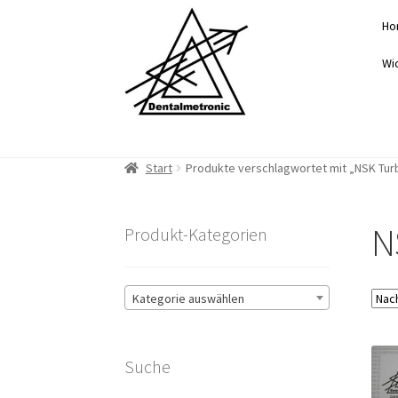
Zur
Zum
Ho
Navigation
Inhalt
springen
springen
Wi
Start
Produkte verschlagwortet mit „NSK Tur
N
Produkt-Kategorien
Kategorie auswählen
Suche