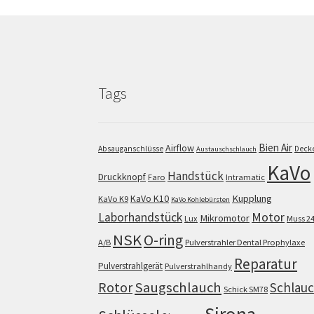
Tags
Bien Air
Airflow
Absauganschlüsse
Deck
Austauschschlauch
KaVo
Handstück
Druckknopf
Faro
Intramatic
KaVo K10
Kupplung
KaVo K9
KaVo Kohlebürsten
Motor
Laborhandstück
Mikromotor
Lux
Muss 2
NSK
O-ring
A/B
Pulverstrahler Dental Prophylaxe
Reparatur
Pulverstrahlgerät
Pulverstrahlhandy
Saugschlauch
Rotor
Schlau
Schick SM78