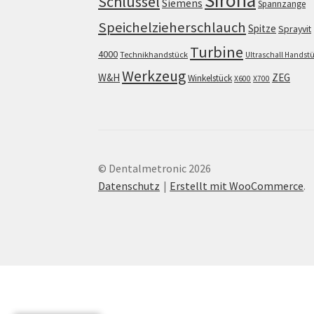
Sirona
Schlüssel
Siemens
Spannzange
Speichelzieherschlauch
Spitze
Sprayvit
Turbine
4000
Technikhandstück
Ultraschall Handst
Werkzeug
W&H
ZEG
Winkelstück
X600
X700
© Dentalmetronic 2026
Datenschutz
Erstellt mit WooCommerce
.