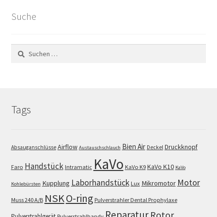
Suche
Suchen
nach:
Tags
Bien Air
Airflow
Druckknopf
Absauganschlüsse
Deckel
Austauschschlauch
KaVo
Handstück
KaVo K10
Faro
Intramatic
KaVo K9
KaVo
Motor
Laborhandstück
Kupplung
Mikromotor
Lux
Kohlebürsten
NSK
O-ring
Muss 240 A/B
Pulverstrahler Dental Prophylaxe
Reparatur
Rotor
Pulverstrahlgerät
Pulverstrahlhandy