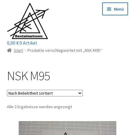
Zur
Zum
Menü
Navigation
Inhalt
springen
springen
0,00
€
0 Artikel
Home
Start
Produkte verschlagwortet mit „NSK M95“
Shop
NSK M95
Mein Konto / Login
Kontakt
Nach
Alle 2 Ergebnisse werden angezeigt
Unterm
Reparaturservice
Beliebtheit
öffnen
sortiert
Unterm
Wichtige Infos
öffnen