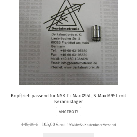
Unsere Firma
Warenkorb
Stellenangebote
Kopftrieb passend für NSK Ti-Max X95L, S-Max M95L mit
Keramiklager
ANGEBOT!
Ursprünglicher
Aktueller
145,00
€
105,00
€
exkl. 19% MwSt. Kostenloser Versand
Preis
Preis