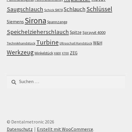
Schlüssel
Saugschlauch
Schlauch
Schick SM78
Sirona
Siemens
Spannzange
Speichelzieherschlauch
Spitze
Sprayvit 4000
Turbine
W&H
Technikhandstück
Ultraschall Handstück
Werkzeug
ZEG
Winkelstück
X600
X700
Suchen
nach:
© Dentalmetronic 2026
Datenschutz
Erstellt mit WooCommerce
.