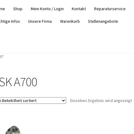
me
Shop
Mein Konto / Login
Kontakt
Reparaturservice
chtige Infos
Unsere Firma
Warenkorb
Stellenangebote
0“
SK A700
Einzelnes Ergebnis wird angezeigt