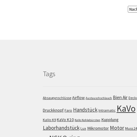
Tags
Bien Air
Airflow
Absauganschlüsse
Deck
Austauschschlauch
KaVo
Handstück
Druckknopf
Faro
Intramatic
KaVo K10
Kupplung
KaVo K9
KaVo Kohlebürsten
Motor
Laborhandstück
Mikromotor
Lux
Muss 2