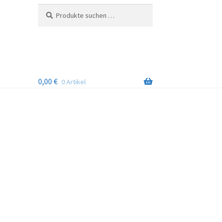
Suchen
Suchen
nach:
0,00
€
0 Artikel