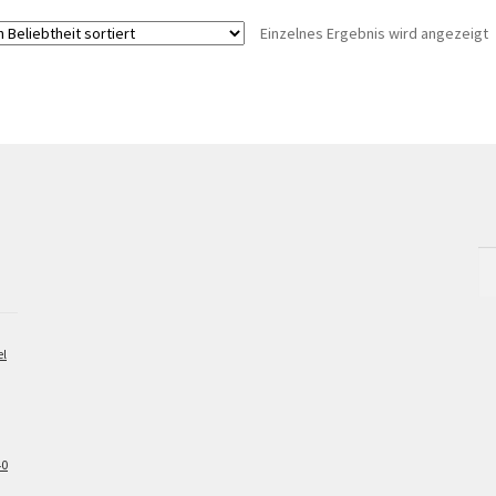
Einzelnes Ergebnis wird angezeigt
Su
na
el
40