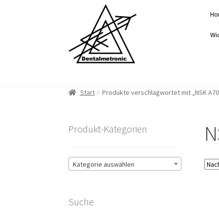
Zur
Zum
Ho
Navigation
Inhalt
springen
springen
Wi
Start
Produkte verschlagwortet mit „NSK A70
N
Produkt-Kategorien
Kategorie auswählen
Suche