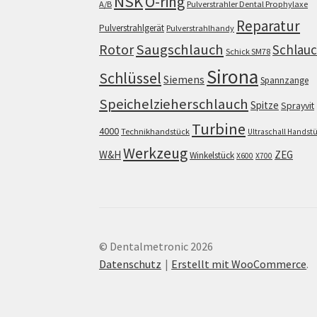
NSK
O-ring
A/B
Pulverstrahler Dental Prophylaxe
Reparatur
Pulverstrahlgerät
Pulverstrahlhandy
Saugschlauch
Rotor
Schlau
Schick SM78
Sirona
Schlüssel
Siemens
Spannzange
Speichelzieherschlauch
Spitze
Sprayvit
Turbine
4000
Technikhandstück
Ultraschall Handst
Werkzeug
W&H
ZEG
Winkelstück
X600
X700
© Dentalmetronic 2026
Datenschutz
Erstellt mit WooCommerce
.