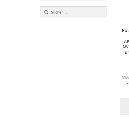
Suchen
nach:
Rot
AK
, AW
ur
99,
19%