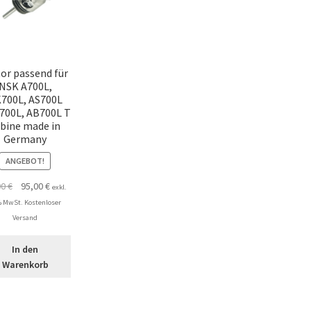
or passend für
NSK A700L,
700L, AS700L
700L, AB700L T
bine made in
Germany
ANGEBOT!
Ursprünglicher
Aktueller
00
€
95,00
€
exkl.
Preis
Preis
 MwSt. Kostenloser
war:
ist:
Versand
99,00 €
95,00 €.
In den
Warenkorb