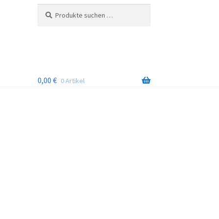
Suchen
Suchen
nach:
0,00
€
0 Artikel