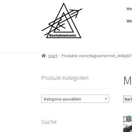
Zur
Zum
Ho
Navigation
Inhalt
springen
springen
Wi
Start
Produkte verschlagwortet mit „M40LED
M
Produkt-Kategorien
Kategorie auswählen
Suche