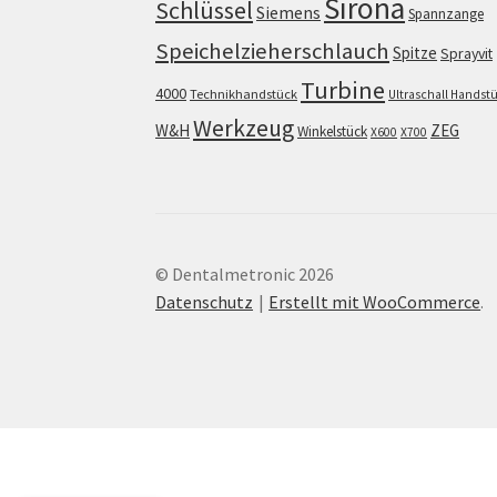
Sirona
Schlüssel
Siemens
Spannzange
Speichelzieherschlauch
Spitze
Sprayvit
Turbine
4000
Technikhandstück
Ultraschall Handst
Werkzeug
W&H
ZEG
Winkelstück
X600
X700
© Dentalmetronic 2026
Datenschutz
Erstellt mit WooCommerce
.