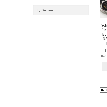
Suchen
nach:
Sch
für
EL
NS
1
MwSt.