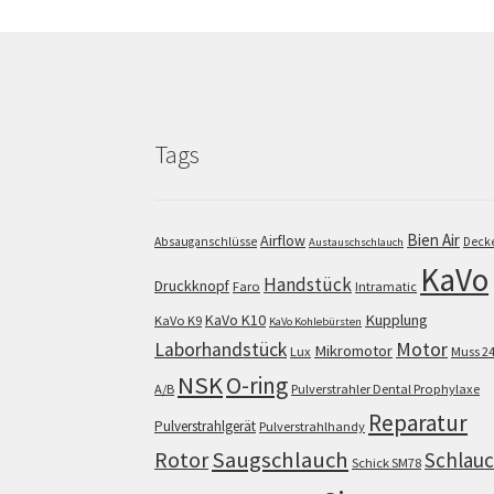
Tags
Bien Air
Airflow
Absauganschlüsse
Deck
Austauschschlauch
KaVo
Handstück
Druckknopf
Faro
Intramatic
KaVo K10
Kupplung
KaVo K9
KaVo Kohlebürsten
Motor
Laborhandstück
Mikromotor
Lux
Muss 2
NSK
O-ring
A/B
Pulverstrahler Dental Prophylaxe
Reparatur
Pulverstrahlgerät
Pulverstrahlhandy
Saugschlauch
Rotor
Schlau
Schick SM78