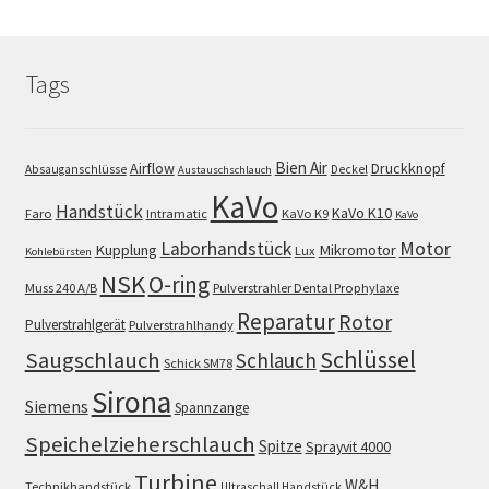
Tags
Bien Air
Airflow
Druckknopf
Absauganschlüsse
Deckel
Austauschschlauch
KaVo
Handstück
KaVo K10
Faro
Intramatic
KaVo K9
KaVo
Motor
Laborhandstück
Kupplung
Mikromotor
Lux
Kohlebürsten
NSK
O-ring
Muss 240 A/B
Pulverstrahler Dental Prophylaxe
Reparatur
Rotor
Pulverstrahlgerät
Pulverstrahlhandy
Schlüssel
Saugschlauch
Schlauch
Schick SM78
Sirona
Siemens
Spannzange
Speichelzieherschlauch
Spitze
Sprayvit 4000
Turbine
W&H
Technikhandstück
Ultraschall Handstück