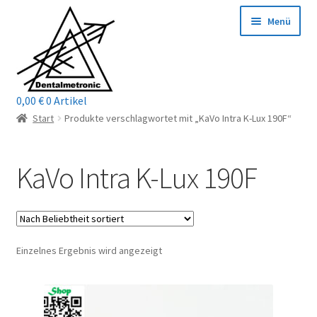
Zur
Zum
Menü
Navigation
Inhalt
springen
springen
0,00
€
0 Artikel
Home
Start
Produkte verschlagwortet mit „KaVo Intra K-Lux 190F“
Shop
KaVo Intra K-Lux 190F
Mein Konto / Login
Kontakt
Einzelnes Ergebnis wird angezeigt
Unterm
Reparaturservice
öffnen
Unterm
Wichtige Infos
öffnen