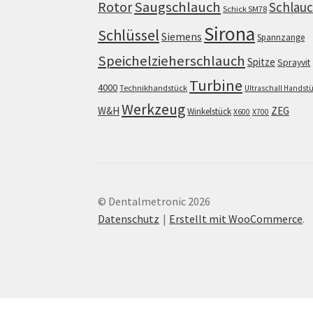
Saugschlauch
Rotor
Schlau
Schick SM78
Sirona
Schlüssel
Siemens
Spannzange
Speichelzieherschlauch
Spitze
Sprayvit
Turbine
4000
Technikhandstück
Ultraschall Handst
Werkzeug
W&H
ZEG
Winkelstück
X600
X700
© Dentalmetronic 2026
Datenschutz
Erstellt mit WooCommerce
.