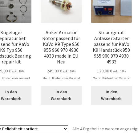
Kugelager
Anker Armatur
Steuergerät
eparatur Set
Rotor passend für
Anlasser Starter
send für KaVo
KaVo K9 Type 950
passend für KaVo
K9 Typ 950
955 960 970 4930
K9 Handstück 950
dstück Bearing
4933 made in EU
955 960 970 4930
repair kit
Neu
4933
59,00
€
249,00
€
129,00
€
exkl. 19%
exkl. 19%
exkl. 19%
 Kostenloser Versand
MwSt. Kostenloser Versand
MwSt. Kostenloser Versand
In den
In den
In den
Warenkorb
Warenkorb
Warenkorb
Alle 4 Ergebnisse werden angezeig