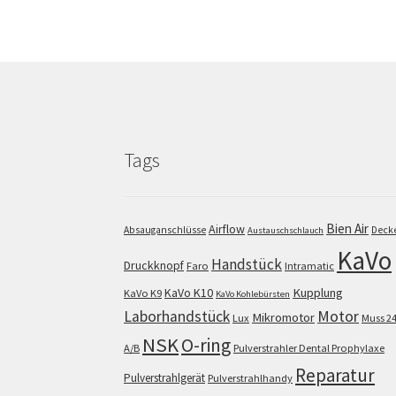
Tags
Bien Air
Airflow
Absauganschlüsse
Deck
Austauschschlauch
KaVo
Handstück
Druckknopf
Faro
Intramatic
KaVo K10
Kupplung
KaVo K9
KaVo Kohlebürsten
Motor
Laborhandstück
Mikromotor
Lux
Muss 2
NSK
O-ring
A/B
Pulverstrahler Dental Prophylaxe
Reparatur
Pulverstrahlgerät
Pulverstrahlhandy