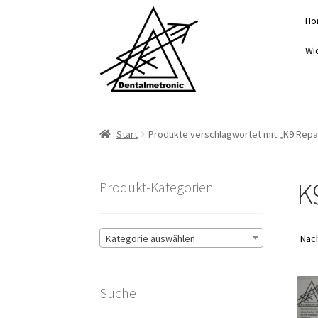
Zur
Zum
Ho
Navigation
Inhalt
springen
springen
Wi
Start
Produkte verschlagwortet mit „K9 Repa
K
Produkt-Kategorien
Kategorie auswählen
Suche