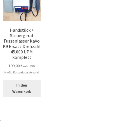
Handstück +
Steuergerät
Fussanlasser KaVo
K9 Ersatz Drehzahl
45.000 UPM
komplett
199,00
€
exkl. 19%
MwSt. Kostenloser Versand
In den
Warenkorb
Nach
t
Beliebtheit