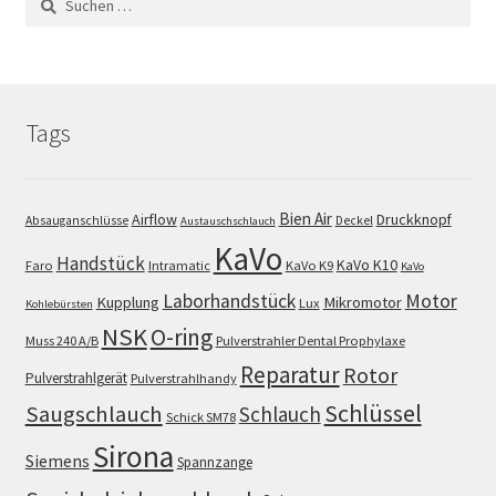
nach:
Tags
Bien Air
Airflow
Druckknopf
Absauganschlüsse
Deckel
Austauschschlauch
KaVo
Handstück
KaVo K10
Faro
Intramatic
KaVo K9
KaVo
Motor
Laborhandstück
Kupplung
Mikromotor
Lux
Kohlebürsten
NSK
O-ring
Muss 240 A/B
Pulverstrahler Dental Prophylaxe
Reparatur
Rotor
Pulverstrahlgerät
Pulverstrahlhandy
Schlüssel
Saugschlauch
Schlauch
Schick SM78
Sirona
Siemens
Spannzange