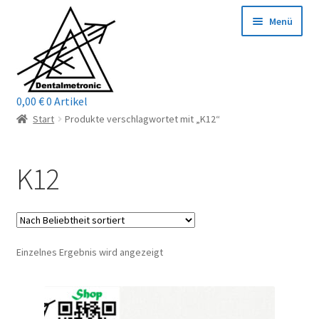
Zur
Zum
Menü
Navigation
Inhalt
springen
springen
0,00
€
0 Artikel
Home
Start
Produkte verschlagwortet mit „K12“
Shop
K12
Mein Konto / Login
Kontakt
Einzelnes Ergebnis wird angezeigt
Unterm
Reparaturservice
öffnen
Unterm
Wichtige Infos
öffnen