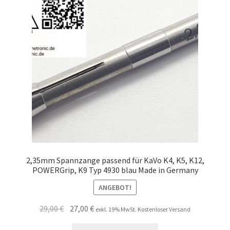
Unsere Firma
Warenkorb
Stellenangebote
2,35mm Spannzange passend für KaVo K4, K5, K12,
POWERGrip, K9 Typ 4930 blau Made in Germany
ANGEBOT!
Ursprünglicher
Aktueller
29,00
€
27,00
€
exkl. 19% MwSt. Kostenloser Versand
Preis
Preis