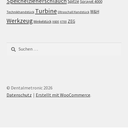
Speichelzieherschlauch
Spitze
Sprayvit 4000
Turbine
W&H
Technikhandstück
Ultraschall Handstück
Werkzeug
ZEG
Winkelstück
X600
X700
Suchen
nach:
© Dentalmetronic 2026
Datenschutz
Erstellt mit WooCommerce
.