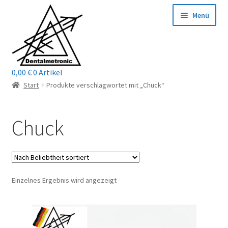
Zur
Zum
Menü
Navigation
Inhalt
springen
springen
0,00
€
0 Artikel
Home
Start
Produkte verschlagwortet mit „Chuck“
Shop
Chuck
Mein Konto / Login
Kontakt
Einzelnes Ergebnis wird angezeigt
Unterm
Reparaturservice
öffnen
Unterm
Wichtige Infos
öffnen