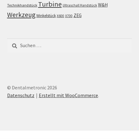
Turbine
W&H
Technikhandstück
Ultraschall Handstück
Werkzeug
ZEG
Winkelstück
X600
X700
Suchen
nach:
© Dentalmetronic 2026
Datenschutz
Erstellt mit WooCommerce
.