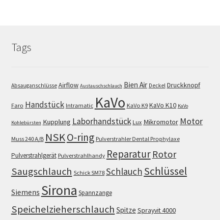
Tags
Bien Air
Airflow
Druckknopf
Absauganschlüsse
Deckel
Austauschschlauch
KaVo
Handstück
KaVo K10
Faro
Intramatic
KaVo K9
KaVo
Motor
Laborhandstück
Kupplung
Mikromotor
Lux
Kohlebürsten
NSK
O-ring
Muss 240 A/B
Pulverstrahler Dental Prophylaxe
Reparatur
Rotor
Pulverstrahlgerät
Pulverstrahlhandy
Schlüssel
Saugschlauch
Schlauch
Schick SM78
Sirona
Siemens
Spannzange
Speichelzieherschlauch
Spitze
Sprayvit 4000