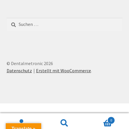
Suchen
nach:
© Dentalmetronic 2026
Datenschutz
Erstellt mit WooCommerce
.
0
Suchen
Suchen
Translate »