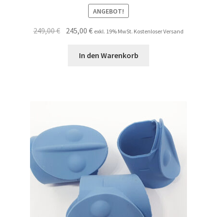
ANGEBOT!
Ursprünglicher
Aktueller
249,00
€
245,00
€
exkl. 19% MwSt. Kostenloser Versand
Preis
Preis
war:
ist:
In den Warenkorb
249,00 €
245,00 €.