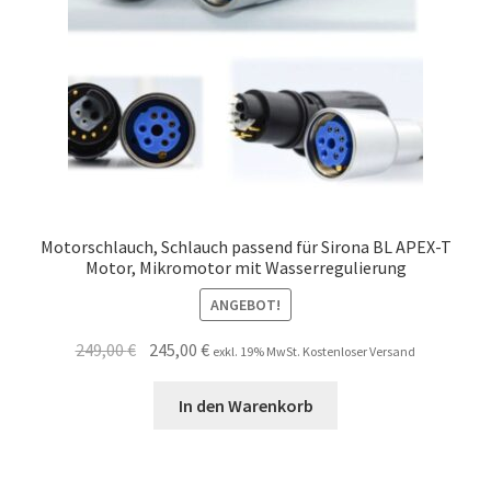
Motorschlauch, Schlauch passend für Sirona BL APEX-T
Motor, Mikromotor mit Wasserregulierung
ANGEBOT!
Ursprünglicher
Aktueller
249,00
€
245,00
€
exkl. 19% MwSt. Kostenloser Versand
Preis
Preis
war:
ist:
In den Warenkorb
249,00 €
245,00 €.