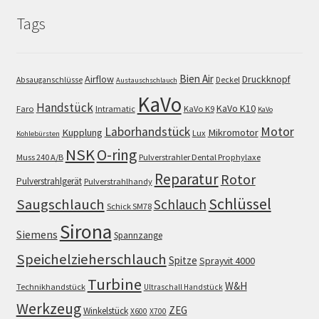
Tags
Bien Air
Airflow
Druckknopf
Absauganschlüsse
Deckel
Austauschschlauch
KaVo
Handstück
KaVo K10
Faro
Intramatic
KaVo K9
KaVo
Motor
Laborhandstück
Kupplung
Mikromotor
Lux
Kohlebürsten
NSK
O-ring
Muss 240 A/B
Pulverstrahler Dental Prophylaxe
Reparatur
Rotor
Pulverstrahlgerät
Pulverstrahlhandy
Schlüssel
Saugschlauch
Schlauch
Schick SM78
Sirona
Siemens
Spannzange
Speichelzieherschlauch
Spitze
Sprayvit 4000
Turbine
W&H
Technikhandstück
Ultraschall Handstück
Werkzeug
ZEG
Winkelstück
X600
X700