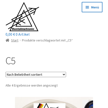
Zur
Zum
Menü
Navigation
Inhalt
springen
springen
0,00
€
0 Artikel
Home
Start
Produkte verschlagwortet mit „C5“
Shop
C5
Mein Konto / Login
Kontakt
Nach
Alle 4 Ergebnisse werden angezeigt
Unterm
Reparaturservice
Beliebtheit
öffnen
sortiert
Unterm
Wichtige Infos
öffnen